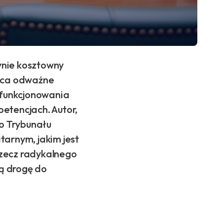
dynie kosztowny
zuca odważne
 funkcjonowania
etencjach. Autor,
o Trybunału
tarnym, jakim jest
 rzecz radykalnego
ą drogę do