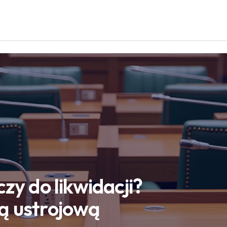
zy do likwidacji?
ą ustrojową