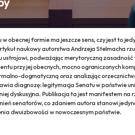
by
u w obecnej formie ma jeszcze sens, czy jest to je
? Artykuł naukowy autorstwa Andrzeja Stelmacha r
u ustrojowi, podważając merytoryczną zasadność
mentu przy jej obecnych, mocno ograniczonych komp
rmalno-dogmatyczną oraz analizując orzecznictw
awia diagnozę: legitymacja Senatu w państwie uni
mniej dyskusyjna. Publikacja ta jest manifestem na
nień senatorów, co zdaniem autora stanowi jedyn
enia dwuizbowości w nowoczesnym państwie.