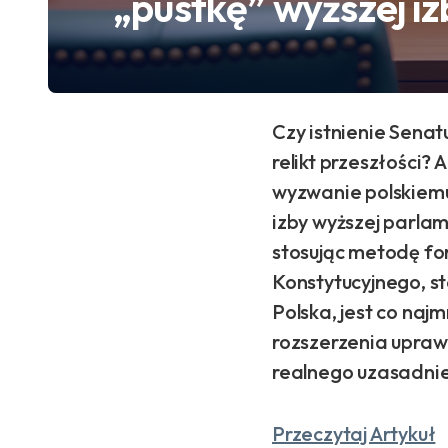
„pustkę” wyższej iz
Czy istnienie Senat
relikt przeszłości
wyzwanie polskiem
izby wyższej parla
stosując metodę fo
Konstytucyjnego, st
Polska, jest co naj
rozszerzenia upraw
realnego uzasadni
Przeczytaj Artykuł