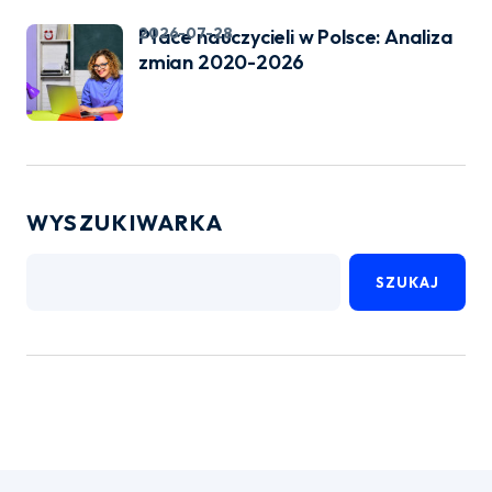
2026-07-28
Płace nauczycieli w Polsce: Analiza
zmian 2020-2026
WYSZUKIWARKA
SZUKAJ