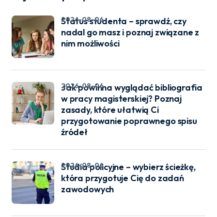
2026-08-06
Status studenta – sprawdź, czy
nadal go masz i poznaj związane z
nim możliwości
2026-08-06
Jak powinna wyglądać bibliografia
w pracy magisterskiej? Poznaj
zasady, które ułatwią Ci
przygotowanie poprawnego spisu
źródeł
2026-08-06
Studia policyjne – wybierz ścieżkę,
która przygotuje Cię do zadań
zawodowych