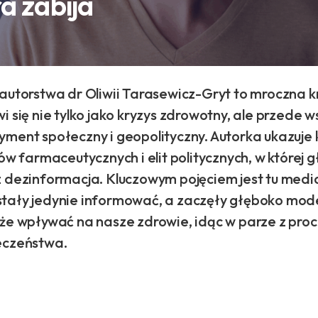
a zabija
autorstwa dr Oliwii Tarasewicz-Gryt to mroczna k
i się nie tylko jako kryzys zdrowotny, ale przede w
ment społeczny i geopolityczny. Autorka ukazuje ku
tów farmaceutycznych i elit politycznych, w której 
z dezinformacja. Kluczowym pojęciem jest tu media
tały jedynie informować, a zaczęły głęboko mod
kże wpływać na nasze zdrowie, idąc w parze z pro
eczeństwa.