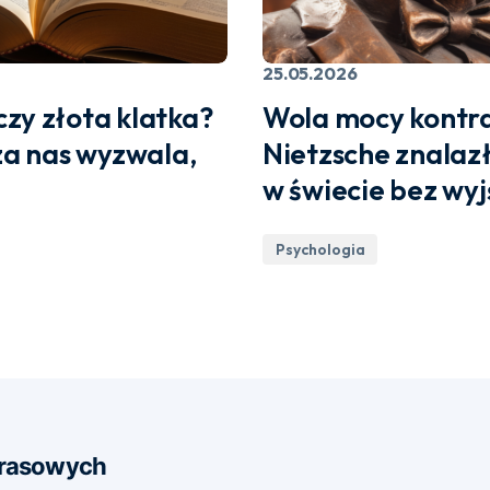
25.05.2026
zy złota klatka?
Wola mocy kontra
dza nas wyzwala,
Nietzsche znalaz
w świecie bez wyj
Psychologia
 Prasowych