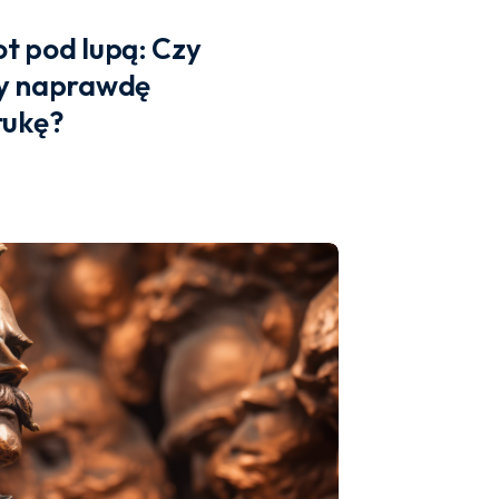
t pod lupą: Czy
sy naprawdę
tukę?