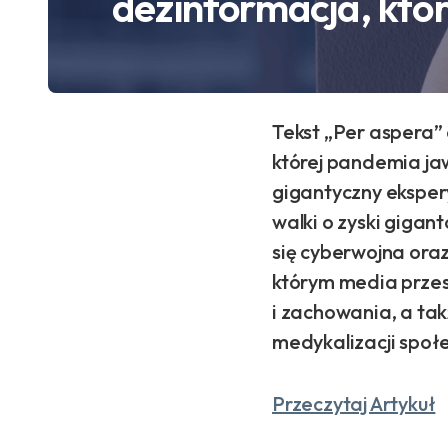
dezinformacja, któr
Tekst „Per aspera” 
której pandemia jaw
gigantyczny ekspery
walki o zyski gigan
się cyberwojna ora
którym media przes
i zachowania, a ta
medykalizacji społ
Przeczytaj Artykuł