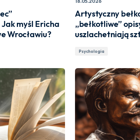
18.05.2026
iec”
Artystyczny bełko
 Jak myśl Ericha
„bełkotliwe” opi
we Wrocławiu?
uszlachetniają sz
Psychologia