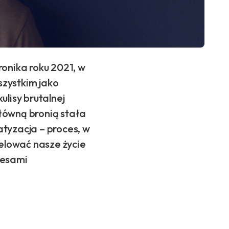
ronika roku 2021, w
szystkim jako
lisy brutalnej
główną bronią stała
tyzacja – proces, w
elować nasze życie
cesami