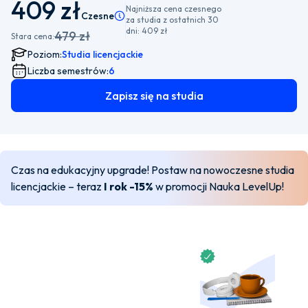
409 zł
Najniższa cena czesnego
Czesne
Pamiętaj, że istnieje możliwość wyboru płatnośc
za studia z ostatnich 30
dni:
409 zł
479 zł
Stara cena:
Poziom:
Studia licencjackie
Liczba semestrów:
6
Zapisz się na studia
Czas na edukacyjny upgrade! Postaw na nowoczesne studia
licencjackie – teraz
I rok -15%
w promocji Nauka LevelUp!