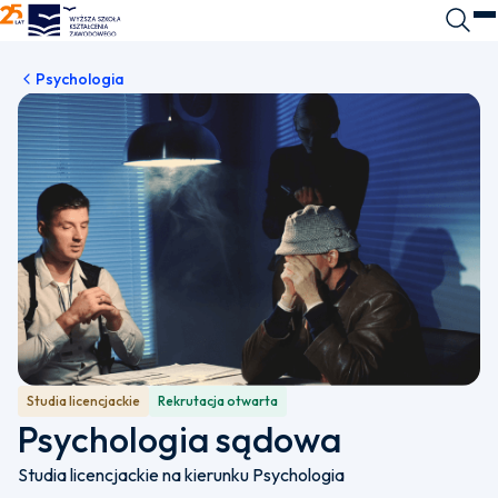
WSKZ - strona główna
Wyszuk
O
Psychologia
Studia licencjackie
Rekrutacja otwarta
Psychologia sądowa
Studia licencjackie na kierunku Psychologia