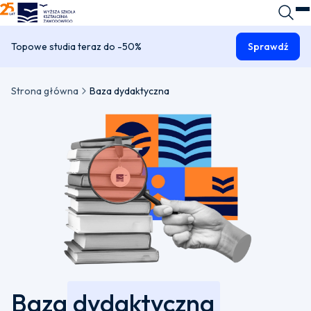
WSKZ - strona główna
Wyszuk
O
Topowe studia teraz do -50%
Sprawdź
Strona główna
Baza dydaktyczna
Baza
dydaktyczna