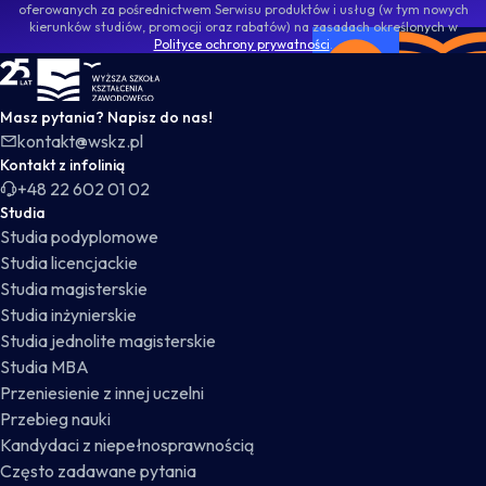
oferowanych za pośrednictwem Serwisu produktów i usług (w tym nowych
kierunków studiów, promocji oraz rabatów) na zasadach określonych w
Polityce ochrony prywatności
.
WSKZ - strona główna
Masz pytania? Napisz do nas!
kontakt@wskz.pl
Kontakt z infolinią
+48 22 602 01 02
Studia
Studia podyplomowe
Studia licencjackie
Studia magisterskie
Studia inżynierskie
Studia jednolite magisterskie
Studia MBA
Przeniesienie z innej uczelni
Przebieg nauki
Kandydaci z niepełnosprawnością
Często zadawane pytania