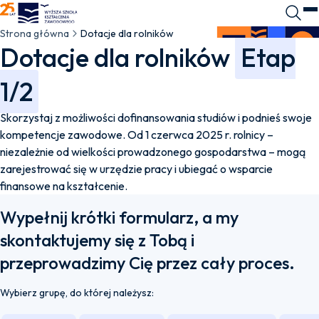
WSKZ - strona główna
Wyszuk
O
Strona główna
Dotacje dla rolników
Dotacje dla rolników
Etap
1/2
Skorzystaj z możliwości dofinansowania studiów i podnieś swoje
kompetencje zawodowe. Od 1 czerwca 2025 r. rolnicy –
niezależnie od wielkości prowadzonego gospodarstwa – mogą
zarejestrować się w urzędzie pracy i ubiegać o wsparcie
finansowe na kształcenie.
Wypełnij krótki formularz, a my
skontaktujemy się z Tobą i
przeprowadzimy Cię przez cały proces.
Wybierz grupę, do której należysz: