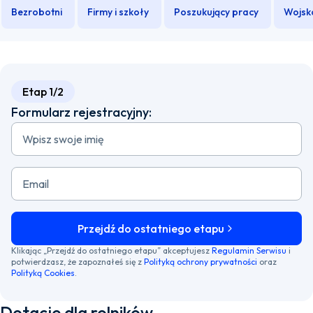
Bezrobotni
Firmy i szkoły
Poszukujący pracy
Wojsk
Rolnicy
Etap 1/2
Formularz rejestracyjny:
Wpisz swoje imię
Email
Przejdź do ostatniego etapu
Klikając „Przejdź do ostatniego etapu” akceptujesz
Regulamin Serwisu
i
potwierdzasz, że zapoznałeś się z
Polityką ochrony prywatności
oraz
Polityką Cookies
.
Dotacje dla rolników