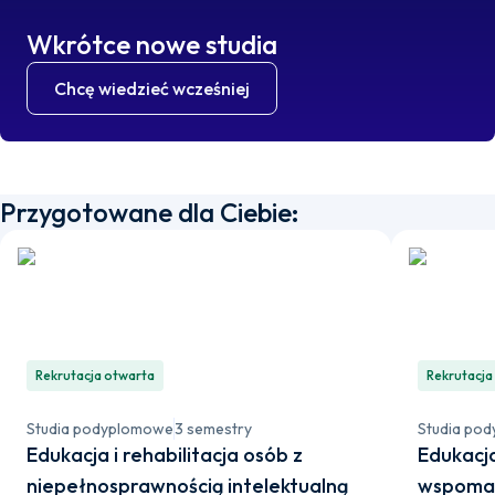
Wkrótce nowe studia
Chcę wiedzieć wcześniej
Przygotowane dla Ciebie:
Rekrutacja otwarta
Rekrutacja
Studia podyplomowe
3 semestry
Studia po
Edukacja i rehabilitacja osób z
Edukacja
niepełnosprawnością intelektualną
wspomag