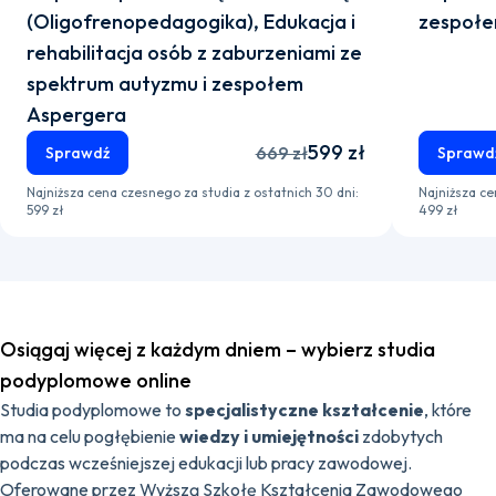
(Oligofrenopedagogika), Edukacja i
zespołe
rehabilitacja osób z zaburzeniami ze
spektrum autyzmu i zespołem
Aspergera
599 zł
669 zł
Sprawdź
Sprawd
Najniższa cena czesnego za studia z ostatnich 30 dni:
Najniższa ce
599 zł
499 zł
Osiągaj więcej z każdym dniem – wybierz studia
podyplomowe online
Studia podyplomowe to
specjalistyczne kształcenie
, które
ma na celu pogłębienie
wiedzy i umiejętności
zdobytych
podczas wcześniejszej edukacji lub pracy zawodowej.
Oferowane przez Wyższą Szkołę Kształcenia Zawodowego