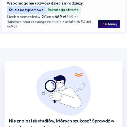
Wspomaganie rozwoju dzieci i młodzieży
Studia podyplomowe
Rekrutacja otwarta
Liczba semestrów:
2
Cena:
469 zł
549 zł
Najniższa cena czesnego za studia z ostatnich 30 dni:
15%
taniej
469 zł
Nie znalazłeś studiów, których szukasz? Sprawdź w