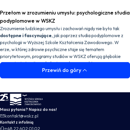
Przełom w zrozumieniu umysłu: psychologiczne studia
podyplomowe w WSKZ
Zrozumienie ludzkiego umysłu i zachowań nigdy nie było tak
dostępne i fascynujące
, jak poprzez studia podyplomowe z
psychologii w Wyższej Szkole Kształcenia Zawodowego. W
erze, w której zdrowie psychiczne staje się tematem
priorytetowym, programy studiów w WSKZ oferują głębokie
zrozumienie teorii psychologicznych oraz praktyczne
Przewiń do góry
umiejętności niezbędne do
profesjonalnej praktyki
. Dzięki
temu słuchacze mogą odkrywać tajniki psychologii, ucząc się
pomagać innym, a także rozwijając własne zdolności
analityczne i empatyczne
.
WSKZ - strona główna
Odkrywanie tajników psychologii
Szerokie spektrum specjalności
Masz pytania? Napisz do nas!
Studia podyplomowe z obszaru psychologii w Wyższej Szkole
kontakt@wskz.pl
Kształcenia Zawodowego są zaprojektowane w taki sposób, aby
Kontakt z infolinią
sprostać
różnorodnym potrzebom i zainteresowaniom
+48 22 602 01 02