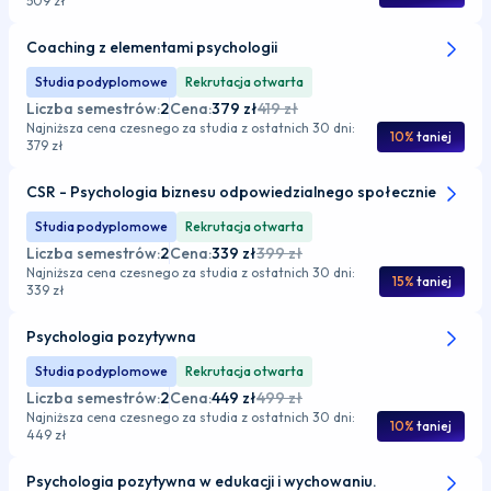
509 zł
Coaching z elementami psychologii
Studia podyplomowe
Rekrutacja otwarta
Liczba semestrów:
2
Cena:
379 zł
419 zł
Najniższa cena czesnego za studia z ostatnich 30 dni:
10%
taniej
379 zł
CSR - Psychologia biznesu odpowiedzialnego społecznie
Studia podyplomowe
Rekrutacja otwarta
Liczba semestrów:
2
Cena:
339 zł
399 zł
Najniższa cena czesnego za studia z ostatnich 30 dni:
15%
taniej
339 zł
Psychologia pozytywna
Studia podyplomowe
Rekrutacja otwarta
Liczba semestrów:
2
Cena:
449 zł
499 zł
Najniższa cena czesnego za studia z ostatnich 30 dni:
10%
taniej
449 zł
Psychologia pozytywna w edukacji i wychowaniu.