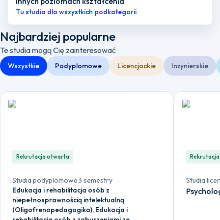
innych poziomach kształcenia
Tu studia dla wszystkich podkategorii
Najbardziej popularne
Te studia mogą Cię zainteresować
Wszystkie
Podyplomowe
Licencjackie
Inżynierskie
Rekrutacja otwarta
Rekrutacja
Studia podyplomowe
3 semestry
Studia lice
Edukacja i rehabilitacja osób z
Psycholo
niepełnosprawnością intelektualną
(Oligofrenopedagogika), Edukacja i
rehabilitacja osób z zaburzeniami ze