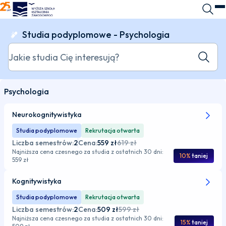
WSKZ - strona główna
Wyszuk
O
Studia podyplomowe - Psychologia
Jakie studia Cię interesują?
Szukaj k
Psychologia
Neurokognitywistyka
Studia podyplomowe
Rekrutacja otwarta
Liczba semestrów:
2
Cena:
559 zł
619 zł
Najniższa cena czesnego za studia z ostatnich 30 dni:
10%
taniej
559 zł
Kognitywistyka
Studia podyplomowe
Rekrutacja otwarta
Liczba semestrów:
2
Cena:
509 zł
599 zł
Najniższa cena czesnego za studia z ostatnich 30 dni:
15%
taniej