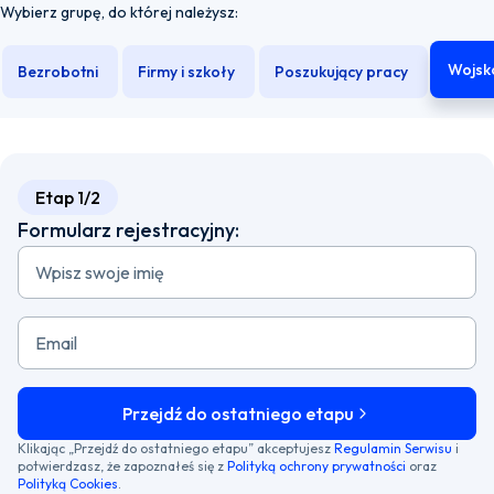
Wybierz grupę, do której należysz:
Wojsk
Bezrobotni
Firmy i szkoły
Poszukujący pracy
Wojskowi
Etap 1/2
Formularz rejestracyjny:
Wpisz swoje imię
Email
Przejdź do ostatniego etapu
Klikając „Przejdź do ostatniego etapu” akceptujesz
Regulamin Serwisu
i
potwierdzasz, że zapoznałeś się z
Polityką ochrony prywatności
oraz
Polityką Cookies
.