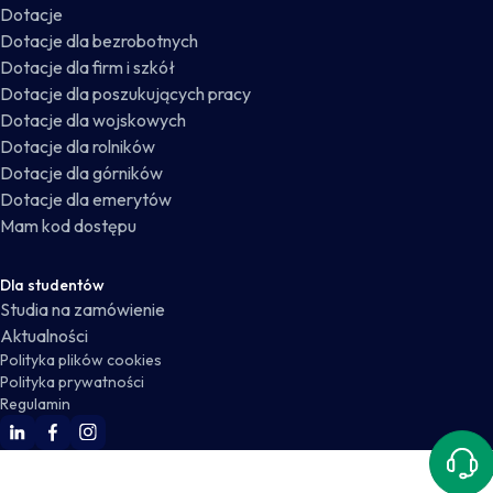
Dotacje
Dotacje dla bezrobotnych
Dotacje dla firm i szkół
Dotacje dla poszukujących pracy
Dotacje dla wojskowych
Dotacje dla rolników
Dotacje dla górników
Dotacje dla emerytów
Mam kod dostępu
Dla studentów
Studia na zamówienie
Aktualności
Polityka plików cookies
Polityka prywatności
Regulamin
WSKZ Linkedin
WSKZ Facebook
WSKZ Instagram
Kont