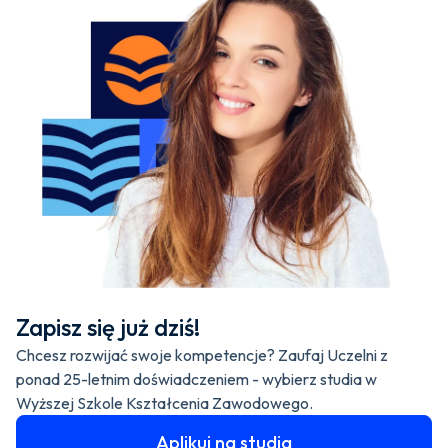
Marek Kamiński
Zdobywca biegunów, przedsiębiorca i odkrywca
ludzkiego potencjału. Jako pierwszy w historii zdobył
oba bieguny Ziemi w ciągu jednego roku, co przyniosło
mu wpis do Księgi rekordów Guinnessa.
Zobacz więcej
Zapisz się już dziś!
Chcesz rozwijać swoje kompetencje? Zaufaj Uczelni z
ponad 25-letnim doświadczeniem - wybierz studia w
Wyższej Szkole Kształcenia Zawodowego.
Aplikuj na studia