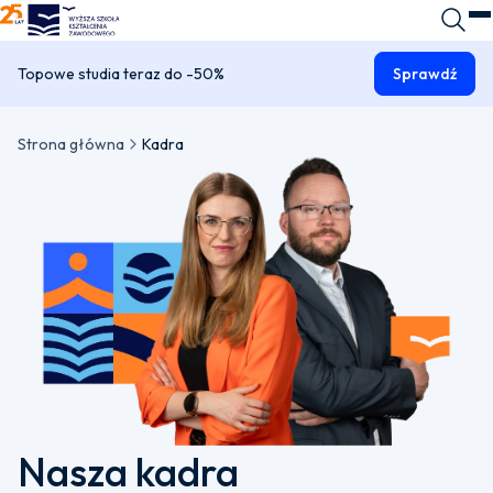
WSKZ - strona główna
Wyszuk
O
Topowe studia teraz do -50%
Sprawdź
Strona główna
Kadra
Nasza kadra