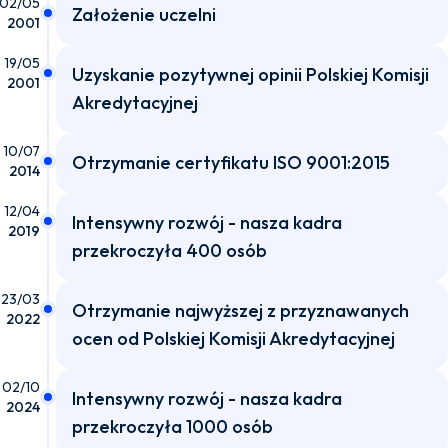
02/05
Założenie uczelni
2001
19/05
Uzyskanie pozytywnej opinii Polskiej Komisji
2001
Akredytacyjnej
10/07
Otrzymanie certyfikatu ISO 9001:2015
2014
12/04
Intensywny rozwój - nasza kadra
2019
przekroczyła 400 osób
23/03
Otrzymanie najwyższej z przyznawanych
2022
ocen od Polskiej Komisji Akredytacyjnej
02/10
Intensywny rozwój - nasza kadra
2024
przekroczyła 1000 osób