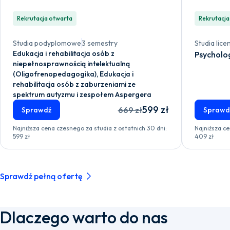
Rekrutacja otwarta
Rekrutacja
Studia podyplomowe
3 semestry
Studia lice
Edukacja i rehabilitacja osób z
Psycholo
niepełnosprawnością intelektualną
(Oligofrenopedagogika), Edukacja i
rehabilitacja osób z zaburzeniami ze
spektrum autyzmu i zespołem Aspergera
599 zł
669 zł
Sprawdź
Sprawd
Najniższa cena czesnego za studia z ostatnich 30 dni:
Najniższa ce
599 zł
409 zł
Sprawdź pełną ofertę
Dlaczego warto do nas