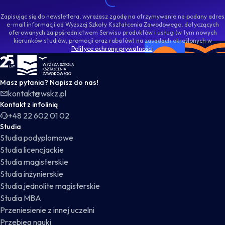
Zapisując się do newslettera, wyrażasz zgodę na otrzymywanie na podany adres
e-mail informacji od Wyższej Szkoły Kształcenia Zawodowego, dotyczących
oferowanych za pośrednictwem Serwisu produktów i usług (w tym nowych
kierunków studiów, promocji oraz rabatów) na zasadach określonych w
Polityce ochrony prywatności
.
WSKZ - strona główna
Masz pytania? Napisz do nas!
kontakt@wskz.pl
Kontakt z infolinią
+48 22 602 01 02
Studia
Studia podyplomowe
Studia licencjackie
Studia magisterskie
Studia inżynierskie
Studia jednolite magisterskie
Studia MBA
Przeniesienie z innej uczelni
Przebieg nauki