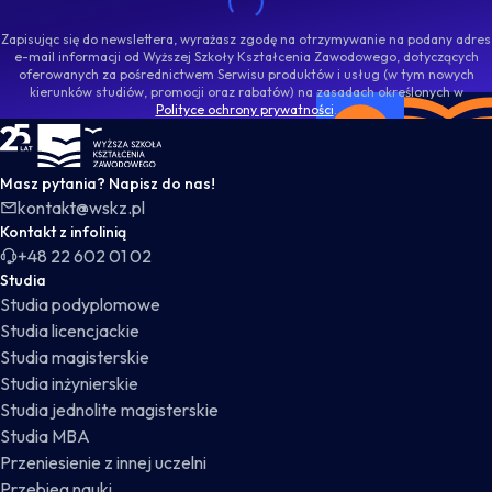
Zapisując się do newslettera, wyrażasz zgodę na otrzymywanie na podany adres
e-mail informacji od Wyższej Szkoły Kształcenia Zawodowego, dotyczących
oferowanych za pośrednictwem Serwisu produktów i usług (w tym nowych
kierunków studiów, promocji oraz rabatów) na zasadach określonych w
Polityce ochrony prywatności
.
WSKZ - strona główna
Masz pytania? Napisz do nas!
kontakt@wskz.pl
Kontakt z infolinią
+48 22 602 01 02
Studia
Studia podyplomowe
Studia licencjackie
Studia magisterskie
Studia inżynierskie
Studia jednolite magisterskie
Studia MBA
Przeniesienie z innej uczelni
Przebieg nauki