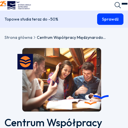
WSKZ - strona główna
Wyszuk
O
Topowe studia teraz do -50%
Sprawdź
Strona główna
Centrum Współpracy Międzynarodowej
Centrum Współpracy