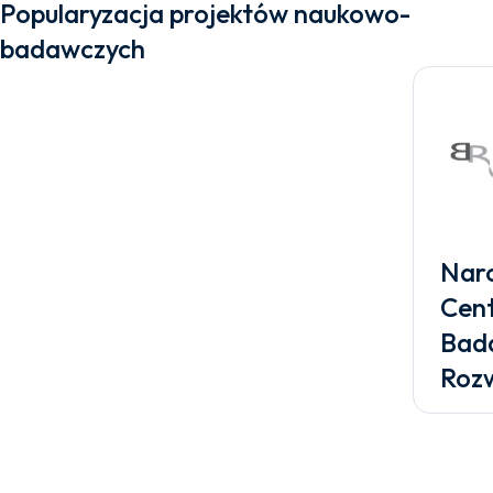
Popularyzacja projektów naukowo-
badawczych
Nar
Cen
Bada
Roz