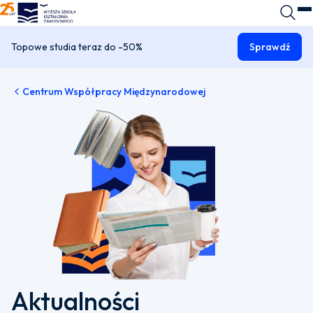
WSKZ - strona główna
Wyszuk
O
Topowe studia teraz do -50%
Sprawdź
Centrum Współpracy Międzynarodowej
Aktualności