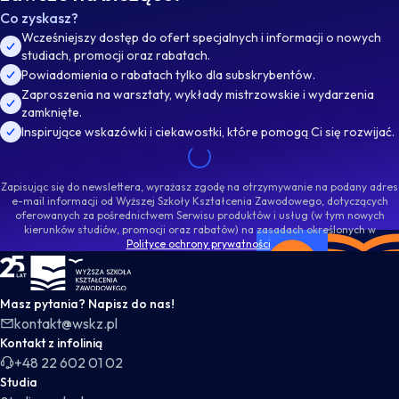
Co zyskasz?
Wcześniejszy dostęp do ofert specjalnych i informacji o nowych
studiach, promocji oraz rabatach.
Powiadomienia o rabatach tylko dla subskrybentów.
Zaproszenia na warsztaty, wykłady mistrzowskie i wydarzenia
zamknięte.
Inspirujące wskazówki i ciekawostki, które pomogą Ci się rozwijać.
Zapisując się do newslettera, wyrażasz zgodę na otrzymywanie na podany adres
e-mail informacji od Wyższej Szkoły Kształcenia Zawodowego, dotyczących
oferowanych za pośrednictwem Serwisu produktów i usług (w tym nowych
kierunków studiów, promocji oraz rabatów) na zasadach określonych w
Polityce ochrony prywatności
.
WSKZ - strona główna
Masz pytania? Napisz do nas!
kontakt@wskz.pl
Kontakt z infolinią
+48 22 602 01 02
Studia