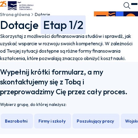
WSKZ - strona główna
Wyszuk
O
Strona główna
Dotacje
Dotacje
Etap 1/2
Skorzystaj z możliwości dofinansowania studiów i sprawdź, jak
uzyskać wsparcie w rozwoju swoich kompetencji. W zależności
od Twojej sytuacji dostępne są różne formy finansowania
kształcenia, które pozwalają znacząco obniżyć koszt nauki.
Wypełnij krótki formularz, a my
skontaktujemy się z Tobą i
przeprowadzimy Cię przez cały proces.
Wybierz grupę, do której należysz:
Bezrobotni
Firmy i szkoły
Poszukujący pracy
Wojsk