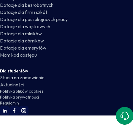
Dotacje dla bezrobotnych
Dotacje dla firm i szkół
Dotacje dla poszukujących pracy
Dotacje dla wojskowych
Dotacje dla rolników
Dotacje dla górników
Dotacje dla emerytów
Mam kod dostępu
Dla studentów
Studia na zamówienie
Aktualności
Polityka plików cookies
Polityka prywatności
Regulamin
WSKZ Linkedin
WSKZ Facebook
WSKZ Instagram
Kont