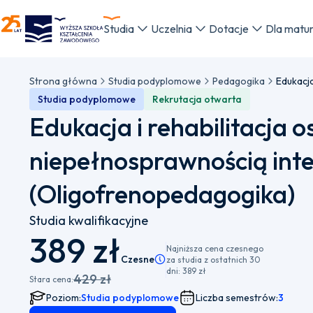
WSKZ - strona główna
Studia
Uczelnia
Dotacje
Dla matu
Strona główna
Studia podyplomowe
Pedagogika
Studia podyplomowe
Rekrutacja otwarta
Edukacja i rehabilitacja o
niepełnosprawnością inte
(Oligofrenopedagogika)
Studia kwalifikacyjne
389 zł
Najniższa cena czesnego
Czesne
Pamiętaj, że istnieje możliwość wybor
za studia z ostatnich 30
dni:
389 zł
429 zł
Stara cena:
Poziom:
Studia podyplomowe
Liczba semestrów:
3