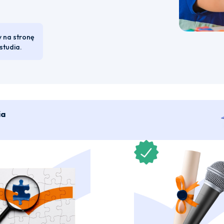
y na stronę
studia.
ia