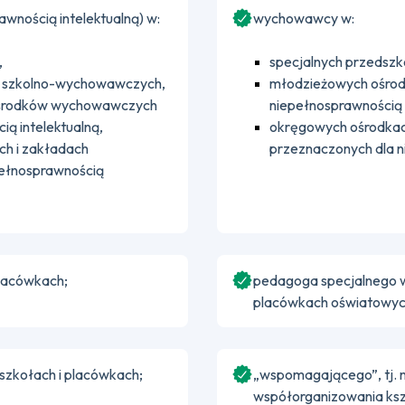
wnością intelektualną) w:
wychowawcy w:
,
specjalnych przedszk
ch szkolno-wychowawczych,
młodzieżowych ośrod
ośrodków wychowawczych
niepełnosprawnością i
ią intelektualną,
okręgowych ośrodka
h i zakładach
przeznaczonych dla ni
pełnosprawnością
placówkach;
pedagoga specjalnego w
placówkach oświatowyc
szkołach i placówkach;
„wspomagającego”, tj. 
współorganizowania kszt