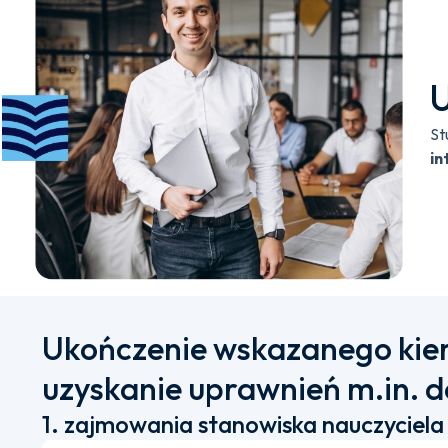
U
St
in
Ukończenie wskazanego kie
uzyskanie uprawnień m.in. d
1. zajmowania stanowiska nauczyciela