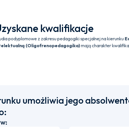
zyskane kwalifikacje
udia podyplomowe z zakresu pedagogiki specjalnej na kierunku
E
telektualną (Oligofrenopedagogika)
mają charakter kwalifika
runku umożliwia jego absolwen
o:
 w: