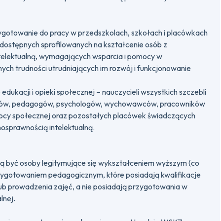
gotowanie do pracy w przedszkolach, szkołach i placówkach
dostępnych sprofilowanych na kształcenie osób z
telektualną, wymagających wsparcia i pomocy w
ych trudności utrudniających im rozwój i funkcjonowanie
dukacji i opieki społecznej – nauczycieli wszystkich szczebli
tów, pedagogów, psychologów, wychowawców, pracowników
cy społecznej oraz pozostałych placówek świadczących
nosprawnością intelektualną.
ą być osoby legitymujące się wykształceniem wyższym (co
przygotowaniem pedagogicznym, które posiadają kwalifikacje
ub prowadzenia zajęć, a nie posiadają przygotowania w
lnej.