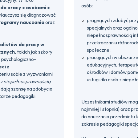
ikacyjny. W toku
osób:
 do pracy z osobami z
 Nauczysz się diagnozować
pragnących zdobyć przy
programy nauczania
oraz
specjalnych oraz ogólno
niepełnosprawnością in
przekraczaniu różnorodn
alistów do pracy w
społeczne;
cznych
, takich jak szkoły
pracujących w obszarze e
 psychologiczno-
edukacyjnych, terapeu
eci z
ośrodków i domów pomo
zeniu sobie z wyzwaniami
usługi dla osób z niepeł
b z niepełnosprawnością
 dają szansę na zdobycie
zarze pedagogiki
Uczestnikami studiów mog
najmniej I stopnia) oraz 
do nauczania przedmiotu l
zakresie pedagogiki specja