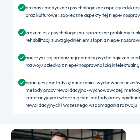
poznasz medyczne i psychologiczne aspekty edukacji i
oraz kulturowe i społeczne aspekty tej niepełnospra
zrozumiesz psychologiczno-społeczne problemy funkcj
rehabilitacji z uwzględnieniem stopnia niepełnospraw
nauczysz się organizacji pomocy psychologiczno-pe
rozwoju dziecka z niepełnosprawnością intelektualn
opanujesz metodykę nauczania i wychowania uczniów 
metody pracy rewalidacyjno-wychowawczej, metody
integracyjnym i włączającym, metody pracy opiekuńcz
rewalidacyjnych i wczesnego wspomagania rozwoju.