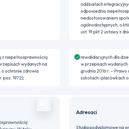
oddziałach integracyjny
odpowiednio niepełnosp
niedostosowaniem społe
ogólnodostępnych, o kt
ust. 19 pkt 2 ustawy z d
ą z niepełnosprawnością
rewalidacyjnych dla dzi
 przepisach wydanych na
w przepisach wydanych na
r. o ochronie zdrowia
grudnia 2016 r. – Praw
. poz. 1972);
szkołach i placówkach 
Adresaci
łnosprawnością
Studia podyplomowe na ws