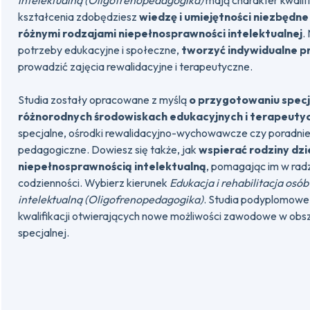
intelektualną (Oligofrenopedagogika)
mają charakter kwalif
kształcenia zdobędziesz
wiedzę i umiejętności niezbędne
różnymi rodzajami niepełnosprawności intelektualnej
.
potrzeby edukacyjne i społeczne,
tworzyć indywidualne 
prowadzić zajęcia rewalidacyjne i terapeutyczne.
Studia zostały opracowane z myślą
o przygotowaniu specj
różnorodnych środowiskach edukacyjnych i terapeuty
specjalne, ośrodki rewalidacyjno-wychowawcze czy poradnie
pedagogiczne. Dowiesz się także, jak
wspierać rodziny dzi
niepełnosprawnością intelektualną
, pomagając im w rad
codzienności. Wybierz kierunek
Edukacja i rehabilitacja osó
intelektualną (Oligofrenopedagogika)
. Studia podyplomowe
kwalifikacji otwierających nowe możliwości zawodowe w obs
specjalnej.