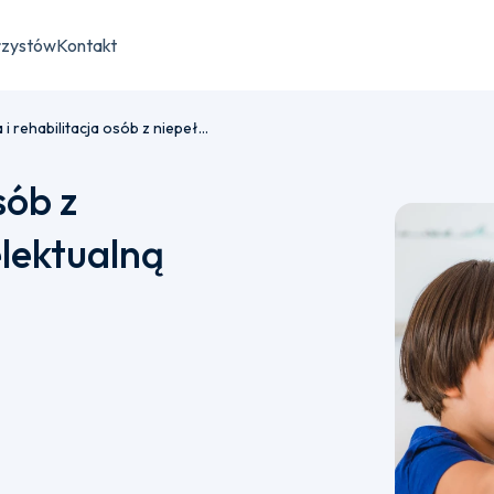
rzystów
Kontakt
Edukacja i rehabilitacja osób z niepełnosprawnością intelektualną (Oligofrenopedagogika)
sób z
lektualną
u płatności semestralnej bądź jednorazowej.