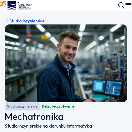
WSKZ - strona główna
Wyszuk
O
Studia inżynierskie
Studia inżynierskie
Rekrutacja otwarta
Mechatronika
Studia inżynierskie na kierunku Informatyka