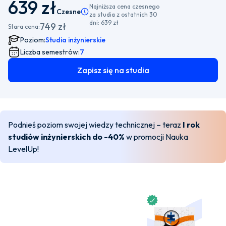
639 zł
Najniższa cena czesnego
Czesne
Pamiętaj, że istnieje możliwość wyboru płatności
za studia z ostatnich 30
dni:
639 zł
749 zł
Stara cena:
Poziom:
Studia inżynierskie
Liczba semestrów:
7
Zapisz się na studia
Podnieś poziom swojej wiedzy technicznej – teraz
I rok
studiów inżynierskich do -40%
w promocji Nauka
LevelUp!