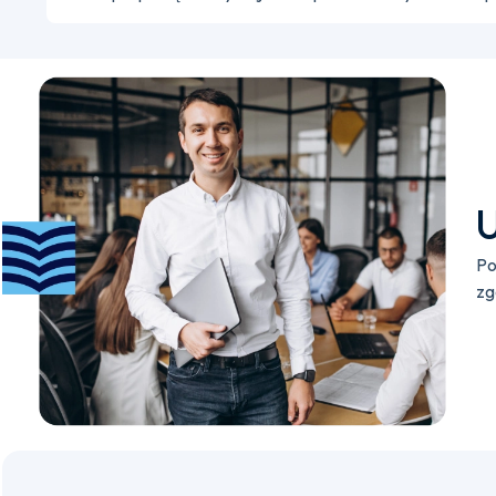
U
Po
zg