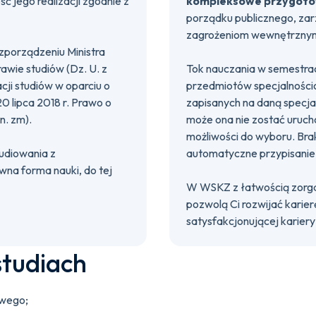
ć jego realizacji zgodnie z
kompleksowe przygot
porządku publicznego, za
zagrożeniom wewnętrzny
zporządzeniu Ministra
awie studiów (Dz. U. z
Tok nauczania w semestrac
acji studiów w oparciu o
przedmiotów specjalności
 20 lipca 2018 r. Prawo o
zapisanych na daną specja
n. zm).
może ona nie zostać uruc
możliwości do wyboru. Bra
udiowania z
automatyczne przypisanie 
wna forma nauki, do tej
W WSKZ z łatwością zorgan
pozwolą Ci rozwijać karie
satysfakcjonującej kariery
studiach
owego;