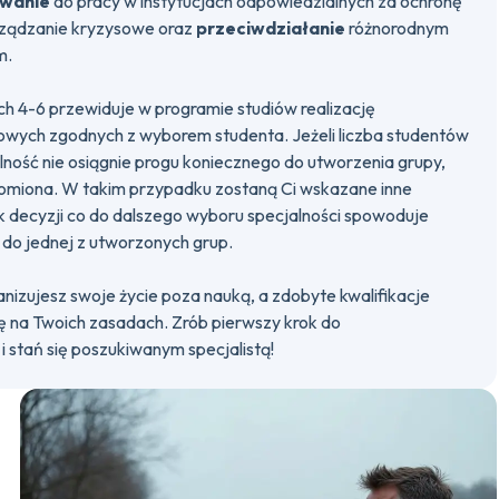
owanie
do pracy w instytucjach odpowiedzialnych za ochronę
rządzanie kryzysowe oraz
przeciwdziałanie
różnorodnym
m.
h 4-6 przewiduje w programie studiów realizację
owych zgodnych z wyborem studenta. Jeżeli liczba studentów
lność nie osiągnie progu koniecznego do utworzenia grupy,
homiona. W takim przypadku zostaną Ci wskazane inne
k decyzji co do dalszego wyboru specjalności spowoduje
do jednej z utworzonych grup.
izujesz swoje życie poza nauką, a zdobyte kwalifikacje
rę na Twoich zasadach. Zrób pierwszy krok do
 i stań się poszukiwanym specjalistą!