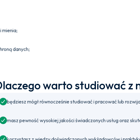
i mienia;
hroną danych;
laczego warto studiować z 
będziesz mógł równocześnie studiować i pracować lub rozwija
masz pewność wysokiej jakości świadczonych usług oraz sku
korzystasz z wiedzy doświadczonych wykładowców i praktyków