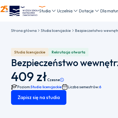
WSKZ - strona główna
Studia
Uczelnia
Dotacje
Dla matu
Strona główna
Studia licencjackie
Bezpieczeństwo wewnęt
Studia licencjackie
Rekrutacja otwarta
Bezpieczeństwo wewnętr
409 zł
Czesne
Pamiętaj, że istnieje możliwość wybo
Poziom:
Studia licencjackie
Liczba semestrów:
6
Zapisz się na studia