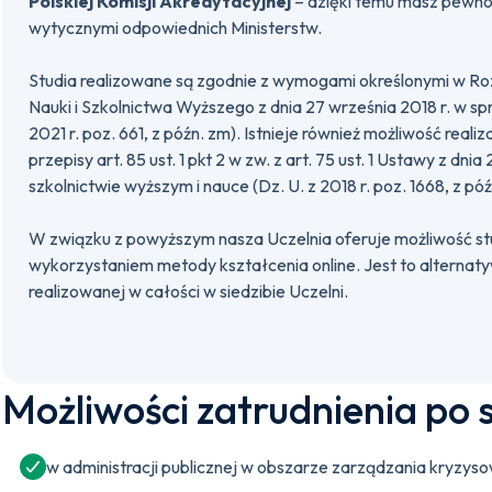
Polskiej Komisji Akredytacyjnej
– dzięki temu masz pewnoś
wytycznymi odpowiednich Ministerstw.
Studia realizowane są zgodnie z wymogami określonymi w Ro
Nauki i Szkolnictwa Wyższego z dnia 27 września 2018 r. w spr
2021 r. poz. 661, z późn. zm). Istnieje również możliwość realiz
przepisy art. 85 ust. 1 pkt 2 w zw. z art. 75 ust. 1 Ustawy z dnia
szkolnictwie wyższym i nauce (Dz. U. z 2018 r. poz. 1668, z póź
W związku z powyższym nasza Uczelnia oferuje możliwość st
wykorzystaniem metody kształcenia online. Jest to alternaty
realizowanej w całości w siedzibie Uczelni.
Możliwości zatrudnienia po 
w administracji publicznej w obszarze zarządzania kryzys