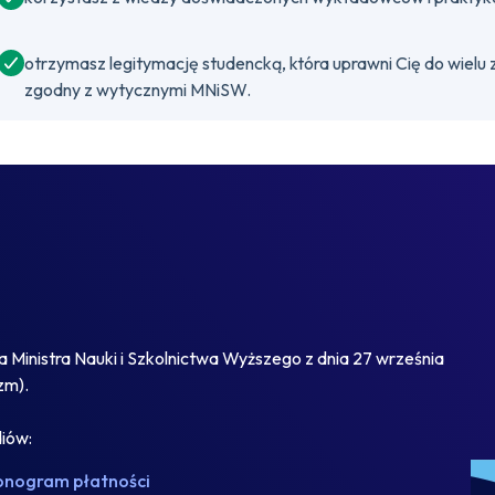
otrzymasz legitymację studencką, która uprawni Cię do wielu z
zgodny z wytycznymi MNiSW.
Ministra Nauki i Szkolnictwa Wyższego z dnia 27 września
zm).
diów:
onogram płatności