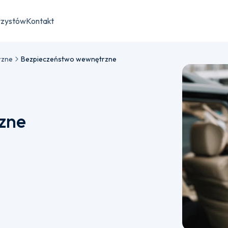
rzystów
Kontakt
rzne
Bezpieczeństwo wewnętrzne
zne
ru płatności semestralnej bądź jednorazowej.