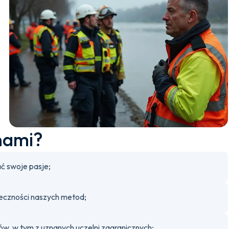
nami?
ć swoje pasje;
teczności naszych metod;
, w tym z uznanych uczelni zagranicznych;