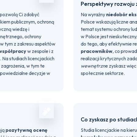
Perspektywy rozwoj
pozwolą Ci zdobyć
Na wyraźny
niedobór ek
dkiem publicznym, ochroną
Polsce wskazują liczne ana
yczną wiedzę i
temat systemu ochrony lu
nętrznego, ochrony
w Polsce jest nieskuteczny
 w tym z zakresu aspektów
do tego, aby efektywnie 
współpracy
w zespole i z
pracowników
, co prowad
 Na studiach licencjackich
realizacji krytycznych zad
zagrożenia, w tym te
wewnętrzn
e zyskasz wię
powiedzialne decyzje w
społecznie sektorze.
Co zyskasz po studiac
ają
pozytywną ocenę
Studia licencjackie na kier