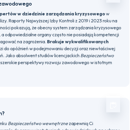
u zawodowego
spertów w dziedzinie zarządzania kryzysowego
w
lizy. Raporty Najwyższej Izby Kontroli z 2019 i 2023 roku na
dności pokazują, że obecny system zarządzania kryzysowego
, a odpowiedzialne organy często nie posiadają kompetencji
reagować na zagrożenia.
Brakuje wykwalifikowanych
zi do opóźnień w podejmowaniu decyzji oraz niewłaściwej
ań. Jako absolwent studiów licencjackich
Bezpieczeństwo
c szerokie perspektywy rozwoju zawodowego w istotnym
h?
unku
Bezpieczeństwo wewnętrzne
zapewnią Ci