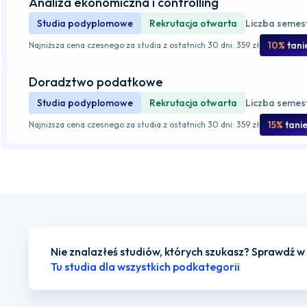
Analiza ekonomiczna i controlling
Studia podyplomowe
Rekrutacja otwarta
Liczba semes
10%
tani
Najniższa cena czesnego za studia z ostatnich 30 dni: 359 zł
Doradztwo podatkowe
Studia podyplomowe
Rekrutacja otwarta
Liczba semes
15%
tanie
Najniższa cena czesnego za studia z ostatnich 30 dni: 359 zł
Nie znalazłeś studiów, których szukasz? Sprawdź w
Tu studia dla wszystkich podkategorii