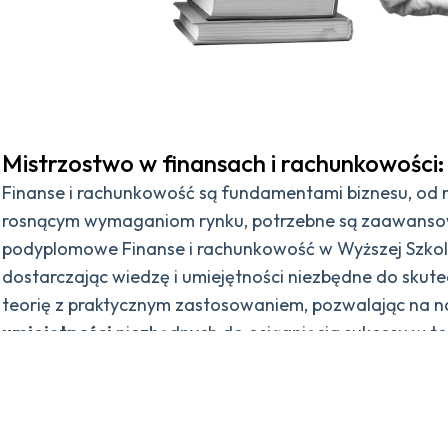
Mistrzostwo w finansach i rachunkowości
Finanse i rachunkowość są fundamentami biznesu, od m
rosnącym wymaganiom rynku, potrzebne są zaawansowa
podyplomowe Finanse i rachunkowość w Wyższej Szko
dostarczając wiedzę i umiejętności niezbędne do sku
teorię z praktycznym zastosowaniem, pozwalając na n
umiejętności
niezbędnych do osiągnięcia sukcesu w te
Czym są finanse i rachunkowość?
Finanse i rachunkowość to kluczowe dziedziny zarządza
planowania i analizy.
Studia podyplomowe z tej dzied