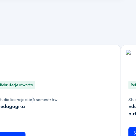
Rekrutacja otwarta
Re
tudia licencjackie
6 semestrów
Stu
Pedagogika
Edu
au