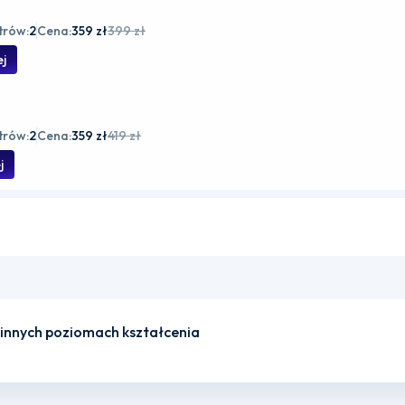
trów:
2
Cena:
359 zł
399 zł
ej
trów:
2
Cena:
359 zł
419 zł
j
 innych poziomach kształcenia