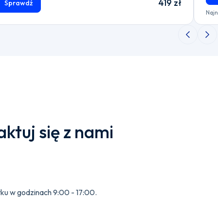
419 zł
Sprawdź
Najn
Poprzedni 
Nas
ktuj się z nami
tku w godzinach 9:00 - 17:00.