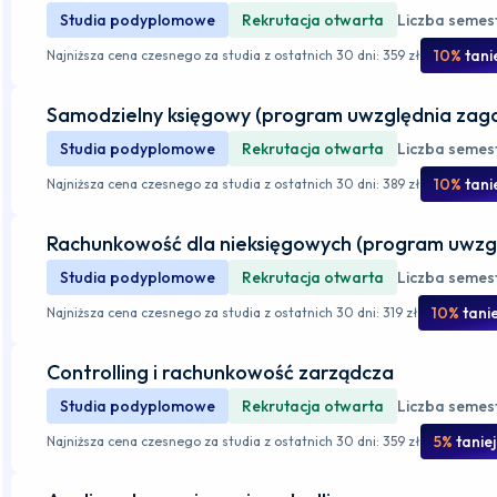
Studia podyplomowe
Rekrutacja otwarta
Liczba semes
10%
tani
Najniższa cena czesnego za studia z ostatnich 30 dni: 359 zł
Samodzielny księgowy (program uwzględnia zag
Studia podyplomowe
Rekrutacja otwarta
Liczba semes
10%
tani
Najniższa cena czesnego za studia z ostatnich 30 dni: 389 zł
Rachunkowość dla nieksięgowych (program uwzg
Studia podyplomowe
Rekrutacja otwarta
Liczba semes
10%
tanie
Najniższa cena czesnego za studia z ostatnich 30 dni: 319 zł
Controlling i rachunkowość zarządcza
Studia podyplomowe
Rekrutacja otwarta
Liczba semes
5%
taniej
Najniższa cena czesnego za studia z ostatnich 30 dni: 359 zł