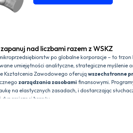
: zapanuj nad liczbami razem z WSKZ
ikroprzedsiębiorstw po globalne korporacje – to trzon
ne umiejętności analityczne, strategiczne myślenie 
le Kształcenia Zawodowego oferują
wszechstronne p
tecznego
zarządzania zasobami
finansowymi. Programy
aukę na elastycznych zasadach, i dostarczając słuch
j dynamicznej branży.
nia zasobami finansowymi, które wymagają nie tylko zn
ziny obejmują szeroki zakres tematów: od zarządzania 