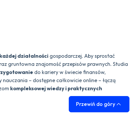
każdej działalności
gospodarczej. Aby sprostać
oraz gruntowna znajomość przepisów prawnych. Studia
rzygotowanie
do kariery w świecie finansów,
 nauczania – dostępne całkowicie online – łączą
aczom
kompleksowej wiedzy i praktycznych
Przewiń do góry
ajomości liczb, ale też umiejętności
strategicznego
finansami korporacji, przez rachunkowość zarządczą,