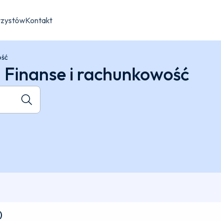
rzystów
Kontakt
ość
 Finanse i rachunkowość
Szukaj kierunku
)