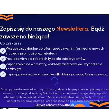
Zapisz się do naszego
Newslettera.
Bądź
zawsze na bieżąco!
Co zyskasz?
Wcześniejszy dostęp do ofert specjalnych i informacji o nowych
studiach, promocji oraz rabatach.
Powiadomienia o rabatach tylko dla subskrybentów.
Zaproszenia na warsztaty, wykłady mistrzowskie i wydarzenia
zamknięte.
Inspirujące wskazówki i ciekawostki, które pomogą Ci się rozwijać.
Zapisując się do newslettera, wyrażasz zgodę na otrzymywanie na podany adres
e-mail informacji od Wyższej Szkoły Kształcenia Zawodowego, dotyczących
oferowanych za pośrednictwem Serwisu produktów i usług (w tym nowych
kierunków studiów, promocji oraz rabatów) na zasadach określonych w
Polityce ochrony prywatności
.