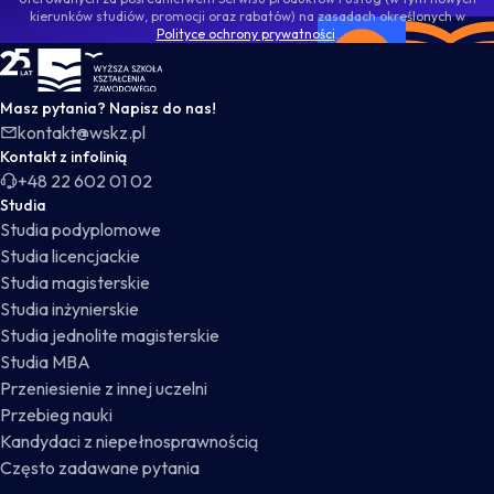
kierunków studiów, promocji oraz rabatów) na zasadach określonych w
Polityce ochrony prywatności
.
WSKZ - strona główna
Masz pytania? Napisz do nas!
kontakt@wskz.pl
Kontakt z infolinią
+48 22 602 01 02
Studia
Studia podyplomowe
Studia licencjackie
Studia magisterskie
Studia inżynierskie
Studia jednolite magisterskie
Studia MBA
Przeniesienie z innej uczelni
Przebieg nauki
Kandydaci z niepełnosprawnością
Często zadawane pytania