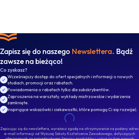
Zapisz się do naszego
Newslettera.
Bądź
zawsze na bieżąco!
Co zyskasz?
Wcześniejszy dostęp do ofert specjalnych i informacji o nowych
studiach, promocji oraz rabatach.
Powiadomienia o rabatach tylko dla subskrybentów.
Zaproszenia na warsztaty, wykłady mistrzowskie i wydarzenia
zamknięte.
Inspirujące wskazówki i ciekawostki, które pomogą Ci się rozwijać.
Zapisując się do newslettera, wyrażasz zgodę na otrzymywanie na podany adres
e-mail informacji od Wyższej Szkoły Kształcenia Zawodowego, dotyczących
oferowanych za pośrednictwem Serwisu produktów i usług (w tym nowych