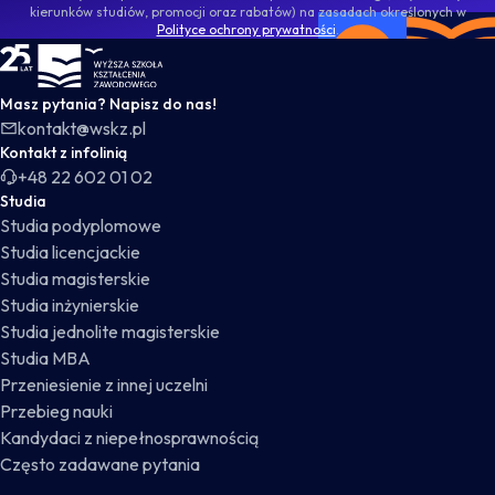
kierunków studiów, promocji oraz rabatów) na zasadach określonych w
Polityce ochrony prywatności
.
WSKZ - strona główna
Masz pytania? Napisz do nas!
kontakt@wskz.pl
Kontakt z infolinią
+48 22 602 01 02
Studia
Studia podyplomowe
Studia licencjackie
Studia magisterskie
Studia inżynierskie
Studia jednolite magisterskie
Studia MBA
Przeniesienie z innej uczelni
Przebieg nauki
Kandydaci z niepełnosprawnością
Często zadawane pytania