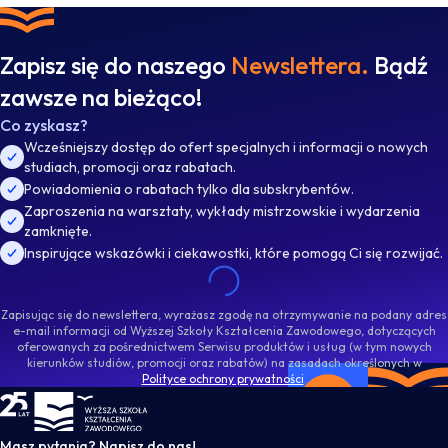
Zapisz się do naszego
Newslettera.
Bądź
zawsze na bieżąco!
Co zyskasz?
Wcześniejszy dostęp do ofert specjalnych i informacji o nowych
studiach, promocji oraz rabatach.
Powiadomienia o rabatach tylko dla subskrybentów.
Zaproszenia na warsztaty, wykłady mistrzowskie i wydarzenia
zamknięte.
Inspirujące wskazówki i ciekawostki, które pomogą Ci się rozwijać.
Zapisując się do newslettera, wyrażasz zgodę na otrzymywanie na podany adres
e-mail informacji od Wyższej Szkoły Kształcenia Zawodowego, dotyczących
oferowanych za pośrednictwem Serwisu produktów i usług (w tym nowych
kierunków studiów, promocji oraz rabatów) na zasadach określonych w
Polityce ochrony prywatności
.
WSKZ - strona główna
Masz pytania? Napisz do nas!