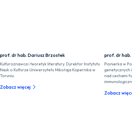
prof. dr hab. Dariusz Brzostek
prof. dr hab
Kulturoznawca i teoretyk literatury. Dyrektor Instytutu
Pionierka w P
Nauk o Kulturze Uniwersytetu Mikołaja Kopernika w
genetycznych 
Toruniu.
nad cechami fu
immunologiczn
Zobacz więcej
Zobacz więc