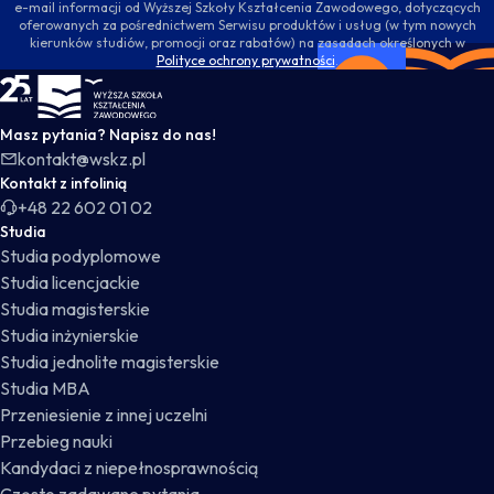
e-mail informacji od Wyższej Szkoły Kształcenia Zawodowego, dotyczących
oferowanych za pośrednictwem Serwisu produktów i usług (w tym nowych
kierunków studiów, promocji oraz rabatów) na zasadach określonych w
Polityce ochrony prywatności
.
WSKZ - strona główna
Masz pytania? Napisz do nas!
kontakt@wskz.pl
Kontakt z infolinią
+48 22 602 01 02
Studia
Studia podyplomowe
Studia licencjackie
Studia magisterskie
Studia inżynierskie
Studia jednolite magisterskie
Studia MBA
Przeniesienie z innej uczelni
Przebieg nauki
Kandydaci z niepełnosprawnością