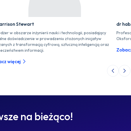
arrison Stewart
dr hab
żer w obszarze inżynierii nauki i technologii, posiadający
Profeso
alne doświadczenie w prowadzeniu złożonych inicjatyw
Oksford
zanych z transformacją cyfrową, sztuczną inteligencją oraz
Zobacz
ieczeństwem informacji.
cz więcej
Poprzedni 
Nas
sze na bieżąco!