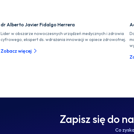
dr Alberto Javier Fidalgo Herrera
A
Lider w obszarze nowoczesnych urządzeń medycznych i zdrowia
Do
cyfrowego, ekspert ds. wdrażania innowacji w opiece zdrowotnej.
ma
wy
Zobacz więcej
Z
Zapisz się do n
Co zysk