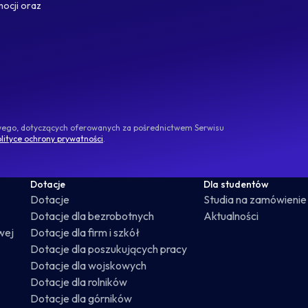
mocji oraz
owego, dotyczących oferowanych za pośrednictwem Serwisu
lityce ochrony prywatności
.
Dotacje
Dla studentów
Dotacje
Studia na zamówienie
Dotacje dla bezrobotnych
Aktualności
wej
Dotacje dla firm i szkół
Dotacje dla poszukujących pracy
Dotacje dla wojskowych
Dotacje dla rolników
Dotacje dla górników