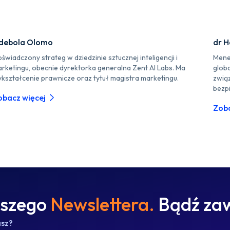
debola Olomo
dr H
świadczony strateg w dziedzinie sztucznej inteligencji i
Mened
rketingu, obecnie dyrektorka generalna Zent AI Labs. Ma
glob
kształcenie prawnicze oraz tytuł magistra marketingu.
zwią
bezp
obacz więcej
Zoba
aszego
Newslettera.
Bądź zaw
asz?