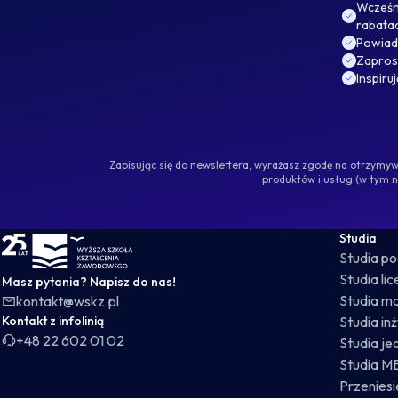
Wcześni
rabata
Powiad
Zaprosz
Inspiru
Zapisując się do newslettera, wyrażasz zgodę na otrzym
produktów i usług (w tym 
WSKZ - strona główna
Studia
Studia p
Studia li
Masz pytania? Napisz do nas!
Studia ma
kontakt@wskz.pl
Kontakt z infolinią
Studia in
+48 22 602 01 02
Studia je
Studia M
Przeniesie