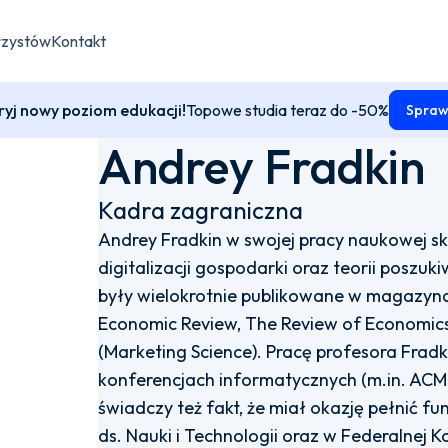
rzystów
Kontakt
yj nowy poziom edukacji!
Topowe studia teraz do -50%
Spraw
Andrey Fradkin
Kadra zagraniczna
Andrey Fradkin w swojej pracy naukowej sk
digitalizacji gospodarki oraz teorii poszu
były wielokrotnie publikowane w magazyn
Economic Review, The Review of Economics
(Marketing Science). Pracę profesora Fradk
konferencjach informatycznych (m.in. AC
świadczy też fakt, że miał okazję pełnić f
ds. Nauki i Technologii oraz w Federalnej 