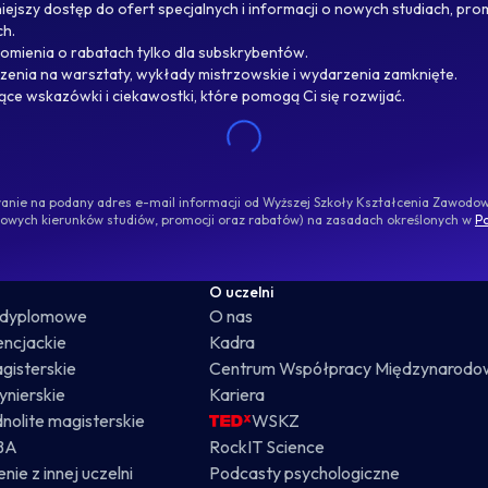
ejszy dostęp do ofert specjalnych i informacji o nowych studiach, pro
ch.
omienia o rabatach tylko dla subskrybentów.
enia na warsztaty, wykłady mistrzowskie i wydarzenia zamknięte.
jące wskazówki i ciekawostki, które pomogą Ci się rozwijać.
ywanie na podany adres e-mail informacji od Wyższej Szkoły Kształcenia Zawod
nowych kierunków studiów, promocji oraz rabatów) na zasadach określonych w
Po
O uczelni
odyplomowe
O nas
cencjackie
Kadra
gisterskie
Centrum Współpracy Międzynarodo
żynierskie
Kariera
dnolite magisterskie
WSKZ
BA
RockIT Science
nie z innej uczelni
Podcasty psychologiczne