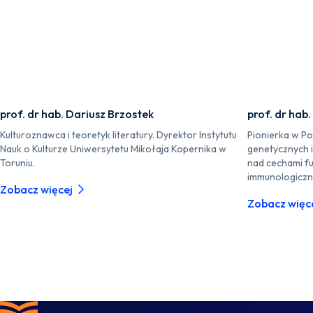
prof. dr hab. Dariusz Brzostek
prof. dr hab
Kulturoznawca i teoretyk literatury. Dyrektor Instytutu
Pionierka w P
Nauk o Kulturze Uniwersytetu Mikołaja Kopernika w
genetycznych 
Toruniu.
nad cechami fu
immunologiczn
Zobacz więcej
Zobacz więc