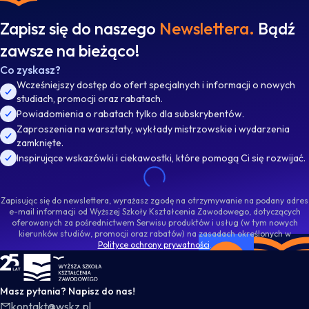
Zapisz się do naszego
Newslettera.
Bądź
zawsze na bieżąco!
Co zyskasz?
Wcześniejszy dostęp do ofert specjalnych i informacji o nowych
studiach, promocji oraz rabatach.
Powiadomienia o rabatach tylko dla subskrybentów.
Zaproszenia na warsztaty, wykłady mistrzowskie i wydarzenia
zamknięte.
Inspirujące wskazówki i ciekawostki, które pomogą Ci się rozwijać.
Zapisując się do newslettera, wyrażasz zgodę na otrzymywanie na podany adres
e-mail informacji od Wyższej Szkoły Kształcenia Zawodowego, dotyczących
oferowanych za pośrednictwem Serwisu produktów i usług (w tym nowych
kierunków studiów, promocji oraz rabatów) na zasadach określonych w
Polityce ochrony prywatności
.
WSKZ - strona główna
Masz pytania? Napisz do nas!
kontakt@wskz.pl