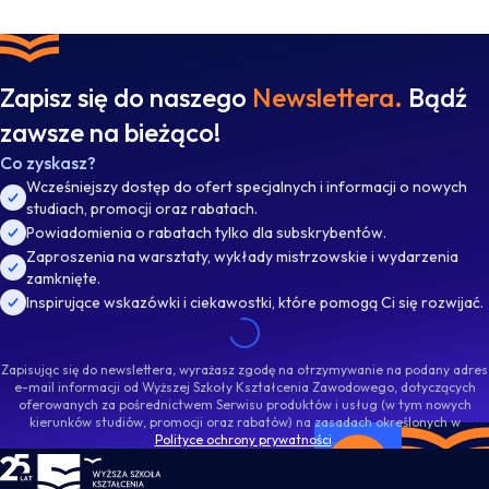
Zapisz się do naszego
Newslettera.
Bądź
zawsze na bieżąco!
Co zyskasz?
Wcześniejszy dostęp do ofert specjalnych i informacji o nowych
studiach, promocji oraz rabatach.
Powiadomienia o rabatach tylko dla subskrybentów.
Zaproszenia na warsztaty, wykłady mistrzowskie i wydarzenia
zamknięte.
Inspirujące wskazówki i ciekawostki, które pomogą Ci się rozwijać.
Zapisując się do newslettera, wyrażasz zgodę na otrzymywanie na podany adres
e-mail informacji od Wyższej Szkoły Kształcenia Zawodowego, dotyczących
oferowanych za pośrednictwem Serwisu produktów i usług (w tym nowych
kierunków studiów, promocji oraz rabatów) na zasadach określonych w
Polityce ochrony prywatności
.
WSKZ - strona główna