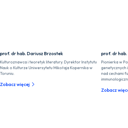
prof. dr hab. Dariusz Brzostek
prof. dr hab
Kulturoznawca i teoretyk literatury. Dyrektor Instytutu
Pionierka w P
Nauk o Kulturze Uniwersytetu Mikołaja Kopernika w
genetycznych 
Toruniu.
nad cechami fu
immunologiczn
Zobacz więcej
Zobacz więc