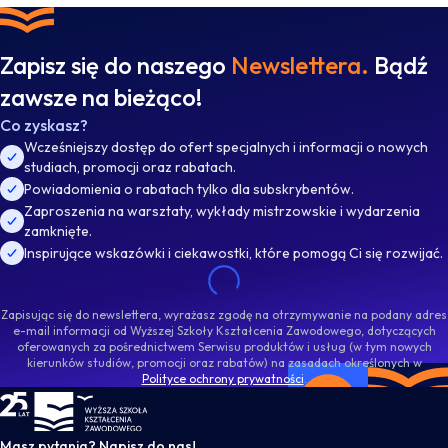
Zapisz się do naszego
Newslettera.
Bądź
zawsze na bieżąco!
Co zyskasz?
Wcześniejszy dostęp do ofert specjalnych i informacji o nowych
studiach, promocji oraz rabatach.
Powiadomienia o rabatach tylko dla subskrybentów.
Zaproszenia na warsztaty, wykłady mistrzowskie i wydarzenia
zamknięte.
Inspirujące wskazówki i ciekawostki, które pomogą Ci się rozwijać.
Zapisując się do newslettera, wyrażasz zgodę na otrzymywanie na podany adres
e-mail informacji od Wyższej Szkoły Kształcenia Zawodowego, dotyczących
oferowanych za pośrednictwem Serwisu produktów i usług (w tym nowych
kierunków studiów, promocji oraz rabatów) na zasadach określonych w
Polityce ochrony prywatności
.
WSKZ - strona główna
Masz pytania? Napisz do nas!