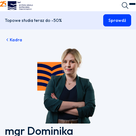
WSKZ - strona główna
Wyszuk
O
Topowe studia teraz do -50%
Sprawdź
Kadra
mgr Dominika