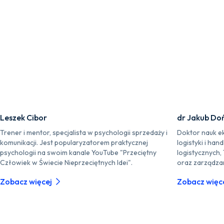
Leszek Cibor
dr Jakub Doń
Trener i mentor, specjalista w psychologii sprzedaży i
Doktor nauk ek
komunikacji. Jest popularyzatorem praktycznej
logistyki i ha
psychologii na swoim kanale YouTube "Przeciętny
logistycznych, 
Człowiek w Świecie Nieprzeciętnych Idei".
oraz zarządzan
Zobacz więcej
Zobacz więc