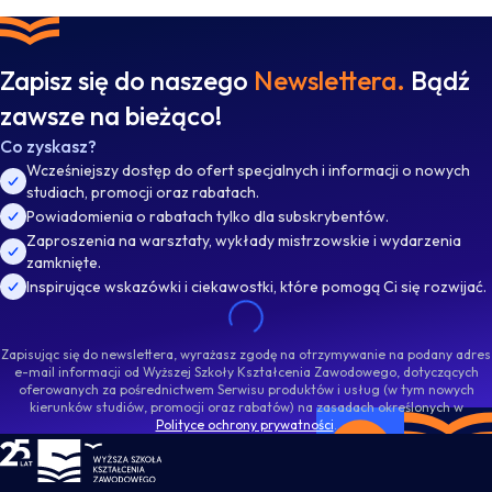
Zapisz się do naszego
Newslettera.
Bądź
zawsze na bieżąco!
Co zyskasz?
Wcześniejszy dostęp do ofert specjalnych i informacji o nowych
studiach, promocji oraz rabatach.
Powiadomienia o rabatach tylko dla subskrybentów.
Zaproszenia na warsztaty, wykłady mistrzowskie i wydarzenia
zamknięte.
Inspirujące wskazówki i ciekawostki, które pomogą Ci się rozwijać.
Zapisując się do newslettera, wyrażasz zgodę na otrzymywanie na podany adres
e-mail informacji od Wyższej Szkoły Kształcenia Zawodowego, dotyczących
oferowanych za pośrednictwem Serwisu produktów i usług (w tym nowych
kierunków studiów, promocji oraz rabatów) na zasadach określonych w
Polityce ochrony prywatności
.
WSKZ - strona główna