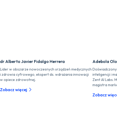
dr Alberto Javier Fidalgo Herrera
Adebola Ol
Lider w obszarze nowoczesnych urządzeń medycznych
Doświadczony s
i zdrowia cyfrowego, ekspert ds. wdrażania innowacji
inteligencji i 
w opiece zdrowotnej.
Zent AI Labs. 
magistra marke
Zobacz więcej
Zobacz więc