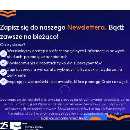
Zapisz się do naszego
Newslettera.
Bądź
zawsze na bieżąco!
Co zyskasz?
Wcześniejszy dostęp do ofert specjalnych i informacji o nowych
studiach, promocji oraz rabatach.
Powiadomienia o rabatach tylko dla subskrybentów.
Zaproszenia na warsztaty, wykłady mistrzowskie i wydarzenia
zamknięte.
Inspirujące wskazówki i ciekawostki, które pomogą Ci się rozwijać.
Zapisując się do newslettera, wyrażasz zgodę na otrzymywanie na podany adres
e-mail informacji od Wyższej Szkoły Kształcenia Zawodowego, dotyczących
oferowanych za pośrednictwem Serwisu produktów i usług (w tym nowych
kierunków studiów, promocji oraz rabatów) na zasadach określonych w
Polityce ochrony prywatności
.
WSKZ - strona główna