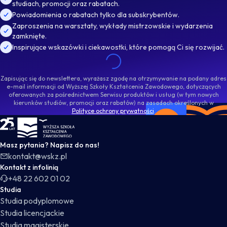
studiach, promocji oraz rabatach.
Powiadomienia o rabatach tylko dla subskrybentów.
Zaproszenia na warsztaty, wykłady mistrzowskie i wydarzenia
zamknięte.
Inspirujące wskazówki i ciekawostki, które pomogą Ci się rozwijać.
Zapisując się do newslettera, wyrażasz zgodę na otrzymywanie na podany adres
e-mail informacji od Wyższej Szkoły Kształcenia Zawodowego, dotyczących
oferowanych za pośrednictwem Serwisu produktów i usług (w tym nowych
kierunków studiów, promocji oraz rabatów) na zasadach określonych w
Polityce ochrony prywatności
.
WSKZ - strona główna
Masz pytania? Napisz do nas!
kontakt@wskz.pl
Kontakt z infolinią
+48 22 602 01 02
Studia
Studia podyplomowe
Studia licencjackie
Studia magisterskie