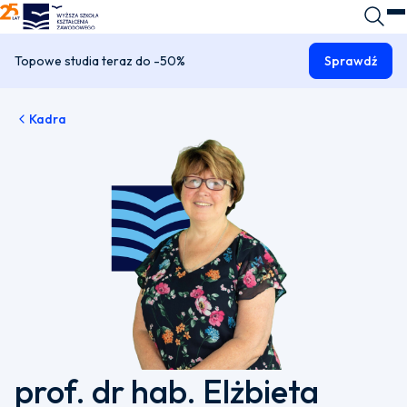
WSKZ - strona główna
Wyszuk
O
Topowe studia teraz do -50%
Sprawdź
Kadra
prof. dr hab. Elżbieta