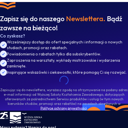
Zapisz się do naszego
Newslettera.
Bądź
zawsze na bieżąco!
Co zyskasz?
Wcześniejszy dostęp do ofert specjalnych i informacji o nowych
studiach, promocji oraz rabatach.
Powiadomienia o rabatach tylko dla subskrybentów.
Zaproszenia na warsztaty, wykłady mistrzowskie i wydarzenia
zamknięte.
Inspirujące wskazówki i ciekawostki, które pomogą Ci się rozwijać.
Zapisując się do newslettera, wyrażasz zgodę na otrzymywanie na podany adres
e-mail informacji od Wyższej Szkoły Kształcenia Zawodowego, dotyczących
oferowanych za pośrednictwem Serwisu produktów i usług (w tym nowych
kierunków studiów, promocji oraz rabatów) na zasadach określonych w
Polityce ochrony prywatności
.
WSKZ - strona główna
Masz pytania? Napisz do nas!