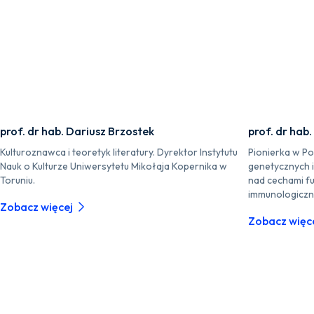
prof. dr hab. Dariusz Brzostek
prof. dr hab
Kulturoznawca i teoretyk literatury. Dyrektor Instytutu
Pionierka w P
Nauk o Kulturze Uniwersytetu Mikołaja Kopernika w
genetycznych 
Toruniu.
nad cechami fu
immunologiczn
Zobacz więcej
Zobacz więc