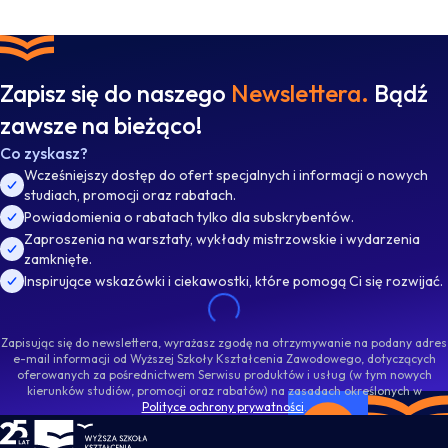
Zapisz się do naszego
Newslettera.
Bądź
zawsze na bieżąco!
Co zyskasz?
Wcześniejszy dostęp do ofert specjalnych i informacji o nowych
studiach, promocji oraz rabatach.
Powiadomienia o rabatach tylko dla subskrybentów.
Zaproszenia na warsztaty, wykłady mistrzowskie i wydarzenia
zamknięte.
Inspirujące wskazówki i ciekawostki, które pomogą Ci się rozwijać.
Zapisując się do newslettera, wyrażasz zgodę na otrzymywanie na podany adres
e-mail informacji od Wyższej Szkoły Kształcenia Zawodowego, dotyczących
oferowanych za pośrednictwem Serwisu produktów i usług (w tym nowych
kierunków studiów, promocji oraz rabatów) na zasadach określonych w
Polityce ochrony prywatności
.
WSKZ - strona główna