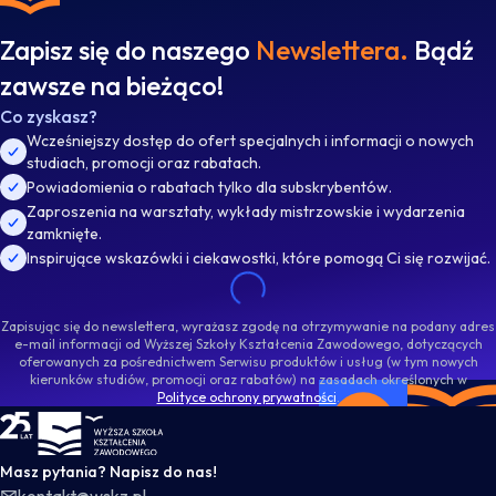
Zapisz się do naszego
Newslettera.
Bądź
zawsze na bieżąco!
Co zyskasz?
Wcześniejszy dostęp do ofert specjalnych i informacji o nowych
studiach, promocji oraz rabatach.
Powiadomienia o rabatach tylko dla subskrybentów.
Zaproszenia na warsztaty, wykłady mistrzowskie i wydarzenia
zamknięte.
Inspirujące wskazówki i ciekawostki, które pomogą Ci się rozwijać.
Zapisując się do newslettera, wyrażasz zgodę na otrzymywanie na podany adres
e-mail informacji od Wyższej Szkoły Kształcenia Zawodowego, dotyczących
oferowanych za pośrednictwem Serwisu produktów i usług (w tym nowych
kierunków studiów, promocji oraz rabatów) na zasadach określonych w
Polityce ochrony prywatności
.
WSKZ - strona główna
Masz pytania? Napisz do nas!