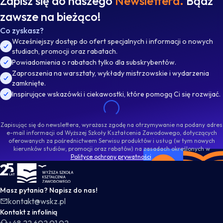
Zapisz się do naszego
Newslettera.
Bądź
zawsze na bieżąco!
Co zyskasz?
Wcześniejszy dostęp do ofert specjalnych i informacji o nowych
studiach, promocji oraz rabatach.
Powiadomienia o rabatach tylko dla subskrybentów.
Zaproszenia na warsztaty, wykłady mistrzowskie i wydarzenia
zamknięte.
Inspirujące wskazówki i ciekawostki, które pomogą Ci się rozwijać.
Zapisując się do newslettera, wyrażasz zgodę na otrzymywanie na podany adres
e-mail informacji od Wyższej Szkoły Kształcenia Zawodowego, dotyczących
oferowanych za pośrednictwem Serwisu produktów i usług (w tym nowych
kierunków studiów, promocji oraz rabatów) na zasadach określonych w
Polityce ochrony prywatności
.
WSKZ - strona główna
Masz pytania? Napisz do nas!
kontakt@wskz.pl
Kontakt z infolinią