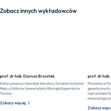
Zobacz innych wykładowców
prof. dr hab. Dariusz Brzostek
prof. dr hab
Kulturoznawca i teoretyk literatury. Dyrektor Instytutu
Pionierka w P
Nauk o Kulturze Uniwersytetu Mikołaja Kopernika w
genetycznych 
Toruniu.
nad cechami fu
immunologiczn
Zobacz więcej
Zobacz więc