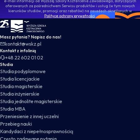
e-mail informacji od Wyższej Szkoły Kształcenia Zawodowego, dotyczących
oferowanych za pośrednictwem Serwisu produktów i usług (w tym nowych
kierunków studiów, promocji oraz rabatów) na zasadach określonych w
Polityce ochrony prywatności
.
WSKZ - strona główna
Masz pytania? Napisz do nas!
kontakt@wskz.pl
Kontakt z infolinią
+48 22 602 01 02
Studia
Studia podyplomowe
Studia licencjackie
Studia magisterskie
Studia inżynierskie
Studia jednolite magisterskie
Studia MBA
Przeniesienie z innej uczelni
Przebieg nauki
Kandydaci z niepełnosprawnością
Często zadawane pytania