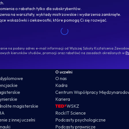
ch.
omienia o rabatach tylko dla subskrybentów.
enia na warsztaty, wykłady mistrzowskie i wydarzenia zamknięte.
jące wskazówki i ciekawostki, które pomogą Ci się rozwijać.
ywanie na podany adres e-mail informacji od Wyższej Szkoły Kształcenia Zawod
nowych kierunków studiów, promocji oraz rabatów) na zasadach określonych w
Po
O uczelni
odyplomowe
O nas
cencjackie
Kadra
gisterskie
Centrum Współpracy Międzynarodo
żynierskie
Kariera
dnolite magisterskie
WSKZ
BA
RockIT Science
nie z innej uczelni
Podcasty psychologiczne
nauki
Podcasty prawnicze