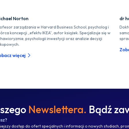
ichael Norton
dr h
ofesor zarządzania w Harvard Business School, psycholog i
Dokt
órca koncepcji „efektu IKEA”, autor książek. Specjalizuje się w
samo
hawioryzmie, psychologii inwestycji oraz analizie decyzji
spraw
kupowych.
Zoba
obacz więcej
aszego
Newslettera.
Bądź zaw
asz?
ejszy dostęp do ofert specjalnych i informacji o nowych studiach, pro