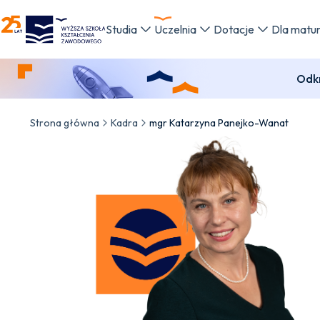
WSKZ - strona główna
Studia
Uczelnia
Dotacje
Dla matu
Odkr
Strona główna
Kadra
mgr Katarzyna Panejko-Wanat