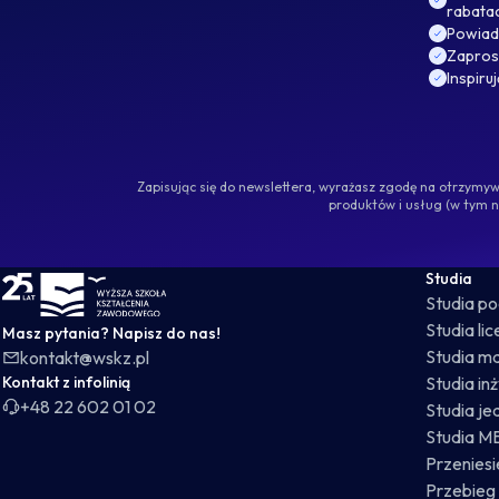
rabata
Powiad
Zaprosz
Inspiru
Zapisując się do newslettera, wyrażasz zgodę na otrzym
produktów i usług (w tym 
WSKZ - strona główna
Studia
Studia p
Studia li
Masz pytania? Napisz do nas!
Studia ma
kontakt@wskz.pl
Kontakt z infolinią
Studia in
+48 22 602 01 02
Studia je
Studia M
Przeniesie
Przebieg 