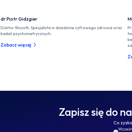
dr Piotr Gidzgier
M
Doktor filozofii. Specjalista w dziedzinie cyfrowego zdrowia oraz
Pr
badań psychometrycznych.
tw
be
Zobacz więcej
za
Z
Zapisz się do n
Co zysk
Wcześni