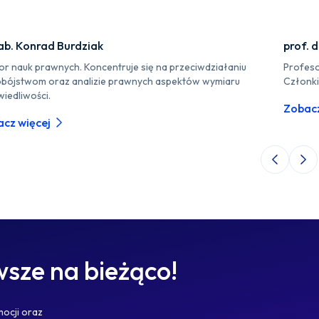
ab. Konrad Burdziak
prof. 
or nauk prawnych. Koncentruje się na przeciwdziałaniu
Profeso
bójstwom oraz analizie prawnych aspektów wymiaru
Członki
iedliwości.
Zobacz
cz więcej
Poprzedni 
Nas
sze na bieżąco!
mocji oraz