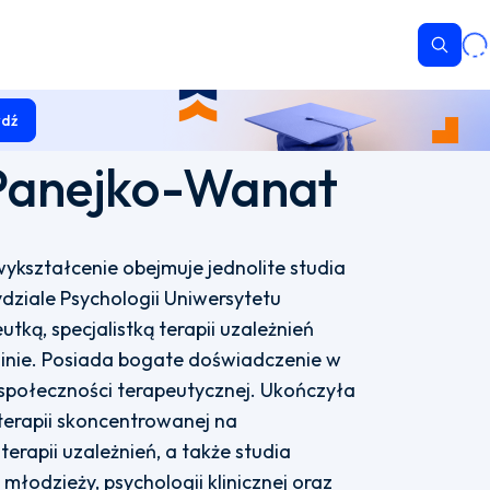
Wyszu
dź
Panejko-Wanat
ykształcenie obejmuje jednolite studia
dziale Psychologii Uniwersytetu
ką, specjalistką terapii uzależnień
zinie. Posiada bogate doświadczenie w
 społeczności terapeutycznej. Ukończyła
 terapii skoncentrowanej na
rapii uzależnień, a także studia
młodzieży, psychologii klinicznej oraz