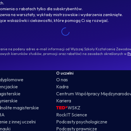
ch.
omienia o rabatach tylko dla subskrybentów.
enia na warsztaty, wykłady mistrzowskie i wydarzenia zamknięte.
jące wskazówki i ciekawostki, które pomogą Ci się rozwijać.
ywanie na podany adres e-mail informacji od Wyższej Szkoły Kształcenia Zawod
nowych kierunków studiów, promocji oraz rabatów) na zasadach określonych w
Po
O uczelni
odyplomowe
O nas
cencjackie
Kadra
gisterskie
Centrum Współpracy Międzynarodo
żynierskie
Kariera
dnolite magisterskie
WSKZ
BA
RockIT Science
nie z innej uczelni
Podcasty psychologiczne
nauki
Podcasty prawnicze