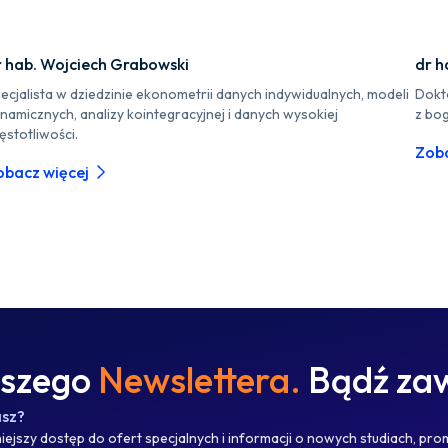
r hab. Wojciech Grabowski
dr h
ecjalista w dziedzinie ekonometrii danych indywidualnych, modeli
Dokt
namicznych, analizy kointegracyjnej i danych wysokiej
z bo
ęstotliwości.
Zoba
obacz więcej
aszego
Newslettera.
Bądź zaw
asz?
ejszy dostęp do ofert specjalnych i informacji o nowych studiach, pro