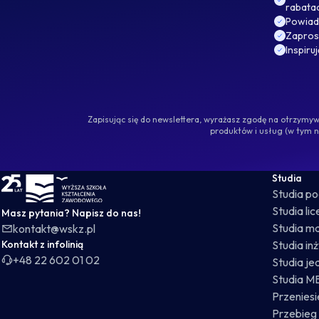
rabata
Powiad
Zaprosz
Inspiru
Zapisując się do newslettera, wyrażasz zgodę na otrzym
produktów i usług (w tym 
WSKZ - strona główna
Studia
Studia p
Studia li
Masz pytania? Napisz do nas!
Studia ma
kontakt@wskz.pl
Kontakt z infolinią
Studia in
+48 22 602 01 02
Studia je
Studia M
Przeniesie
Przebieg 