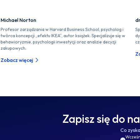
Michael Norton
d
Profesor zarządzania w Harvard Business School, psycholog i
Sp
twórca koncepcji „efektu IKEA”, autor książek. Specjalizuje się w
dy
behawioryzmie, psychologii inwestycji oraz analizie decyzji
cz
zakupowych.
Z
Zobacz więcej
Zapisz się do n
Co zysk
Wcześni