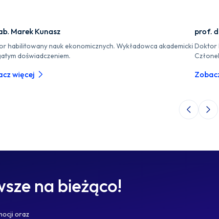
ab. Marek Kunasz
prof. 
or habilitowany nauk ekonomicznych. Wykładowca akademicki
Doktor 
gatym doświadczeniem.
Członek
cz więcej
Zobacz
Poprzedni 
Nas
sze na bieżąco!
mocji oraz