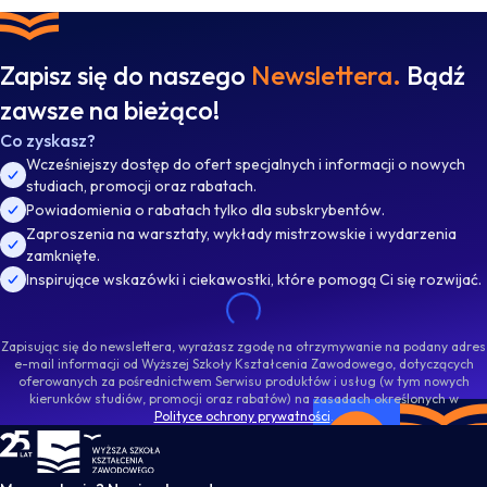
Zapisz się do naszego
Newslettera.
Bądź
zawsze na bieżąco!
Co zyskasz?
Wcześniejszy dostęp do ofert specjalnych i informacji o nowych
studiach, promocji oraz rabatach.
Powiadomienia o rabatach tylko dla subskrybentów.
Zaproszenia na warsztaty, wykłady mistrzowskie i wydarzenia
zamknięte.
Inspirujące wskazówki i ciekawostki, które pomogą Ci się rozwijać.
Zapisując się do newslettera, wyrażasz zgodę na otrzymywanie na podany adres
e-mail informacji od Wyższej Szkoły Kształcenia Zawodowego, dotyczących
oferowanych za pośrednictwem Serwisu produktów i usług (w tym nowych
kierunków studiów, promocji oraz rabatów) na zasadach określonych w
Polityce ochrony prywatności
.
WSKZ - strona główna