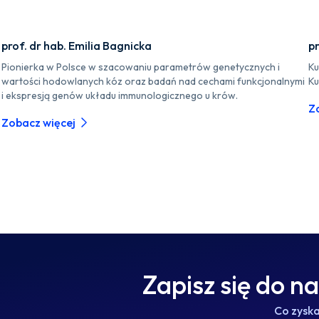
prof. dr hab. Emilia Bagnicka
pr
Pionierka w Polsce w szacowaniu parametrów genetycznych i
Ku
wartości hodowlanych kóz oraz badań nad cechami funkcjonalnymi
Ku
i ekspresją genów układu immunologicznego u krów.
Z
Zobacz więcej
Zapisz się do n
Co zysk