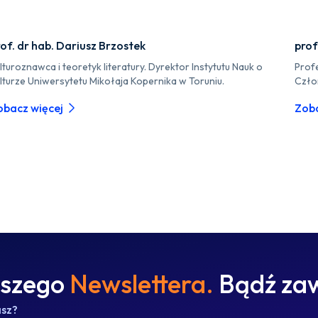
of. dr hab. Dariusz Brzostek
prof
lturoznawca i teoretyk literatury. Dyrektor Instytutu Nauk o
Profe
lturze Uniwersytetu Mikołaja Kopernika w Toruniu.
Czło
obacz więcej
Zoba
aszego
Newslettera.
Bądź zaw
asz?