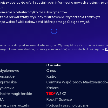
ejszy dostęp do ofert specjalnych i informacji o nowych studiach, pro
ch.
omienia o rabatach tylko dla subskrybentów.
enia na warsztaty, wykłady mistrzowskie i wydarzenia zamknięte.
jące wskazówki i ciekawostki, które pomogą Ci się rozwijać.
ywanie na podany adres e-mail informacji od Wyższej Szkoły Kształcenia Zawod
nowych kierunków studiów, promocji oraz rabatów) na zasadach określonych w
Po
O uczelni
odyplomowe
O nas
cencjackie
Kadra
gisterskie
Centrum Współpracy Międzynarodo
żynierskie
Kariera
dnolite magisterskie
WSKZ
BA
RockIT Science
nie z innej uczelni
Podcasty psychologiczne