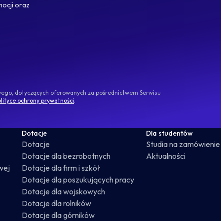
mocji oraz
owego, dotyczących oferowanych za pośrednictwem Serwisu
lityce ochrony prywatności
.
Dotacje
Dla studentów
Dotacje
Studia na zamówienie
Dotacje dla bezrobotnych
Aktualności
wej
Dotacje dla firm i szkół
Dotacje dla poszukujących pracy
Dotacje dla wojskowych
Dotacje dla rolników
Dotacje dla górników