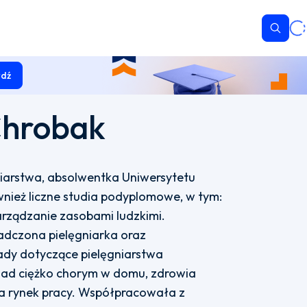
Wyszu
dź
Chrobak
iarstwa, absolwentka Uniwersytetu
nież liczne studia podyplomowe, w tym:
arządzanie zasobami ludzkimi.
dczona pielęgniarka oraz
ady dotyczące pielęgniarstwa
 nad ciężko chorym w domu, zdrowia
na rynek pracy. Współpracowała z