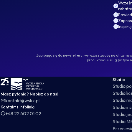
Wcześni
rabata
Powiad
Zaprosz
Inspiru
Zapisując się do newslettera, wyrażasz zgodę na otrzym
produktów i usług (w tym 
WSKZ - strona główna
Studia
Studia p
Studia li
Masz pytania? Napisz do nas!
Studia ma
kontakt@wskz.pl
Kontakt z infolinią
Studia in
+48 22 602 01 02
Studia je
Studia M
Przeniesie