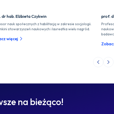
. dr hab. Elżbieta Czykwin
prof. 
sor nauk społecznych z habilitacją w zakresie socjologii.
Profeso
nkini stowarzyszeń naukowych i laureatka wielu nagród.
naukow
badawc
cz więcej
Zobacz
Poprzedni 
Nas
sze na bieżąco!