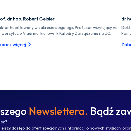
of. dr hab. Robert Geisler
dr h
ktor habilitowany w zakresie socjologii. Profesor wizytujący na
Dokt
iwersytecie Viadrina, kierownik Katedry Zarządzania na UO.
Pomo
obacz więcej
Zoba
aszego
Newslettera.
Bądź zaw
asz?
ejszy dostęp do ofert specjalnych i informacji o nowych studiach, pro