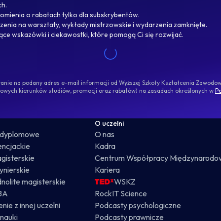
ch.
omienia o rabatach tylko dla subskrybentów.
enia na warsztaty, wykłady mistrzowskie i wydarzenia zamknięte.
jące wskazówki i ciekawostki, które pomogą Ci się rozwijać.
ywanie na podany adres e-mail informacji od Wyższej Szkoły Kształcenia Zawod
nowych kierunków studiów, promocji oraz rabatów) na zasadach określonych w
Po
O uczelni
odyplomowe
O nas
cencjackie
Kadra
gisterskie
Centrum Współpracy Międzynarodo
żynierskie
Kariera
dnolite magisterskie
WSKZ
BA
RockIT Science
nie z innej uczelni
Podcasty psychologiczne
nauki
Podcasty prawnicze