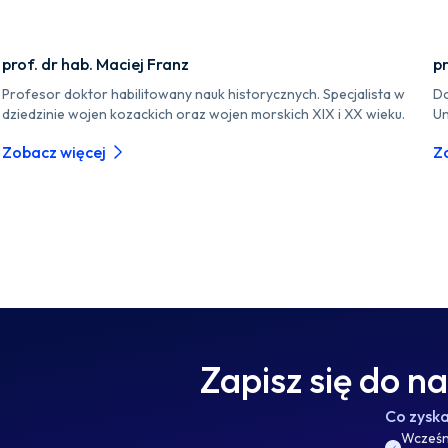
prof. dr hab. Maciej Franz
pr
Profesor doktor habilitowany nauk historycznych. Specjalista w
Do
dziedzinie wojen kozackich oraz wojen morskich XIX i XX wieku.
Un
Zobacz więcej
Z
Zapisz się do n
Co zysk
Wcześni