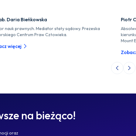
ab. Daria Bieńkowska
Piotr 
or nauk prawnych. Mediator stały sądowy. Prezeska
Absolwe
rskiego Centrum Praw Człowieka.
kierunk
Mount E
cz więcej
Zobacz
Poprzedni 
Nas
sze na bieżąco!
mocji oraz