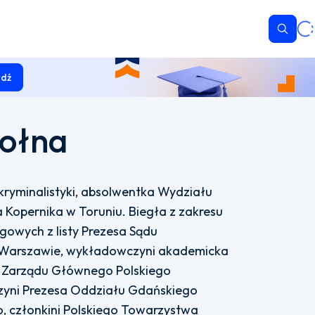
Wyszu
dź
Żołna
kryminalistyki, absolwentka Wydziału
a Kopernika w Toruniu. Biegła z zakresu
ogowych z listy Prezesa Sądu
i Warszawie, wykładowczyni akademicka
ni Zarządu Głównego Polskiego
zyni Prezesa Oddziału Gdańskiego
, członkini Polskiego Towarzystwa