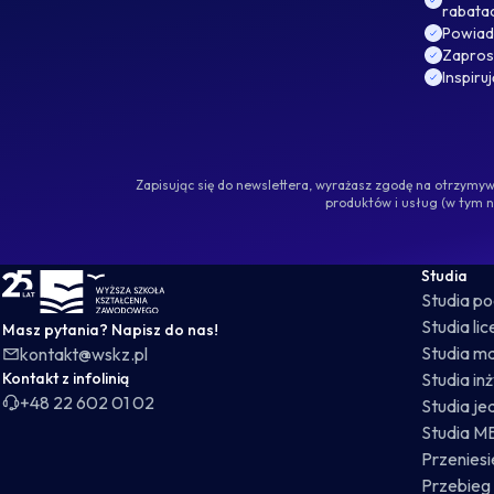
rabata
Powiad
Zaprosz
Inspiru
Zapisując się do newslettera, wyrażasz zgodę na otrzym
produktów i usług (w tym 
WSKZ - strona główna
Studia
Studia p
Studia li
Masz pytania? Napisz do nas!
Studia ma
kontakt@wskz.pl
Kontakt z infolinią
Studia in
+48 22 602 01 02
Studia je
Studia M
Przeniesie
Przebieg 