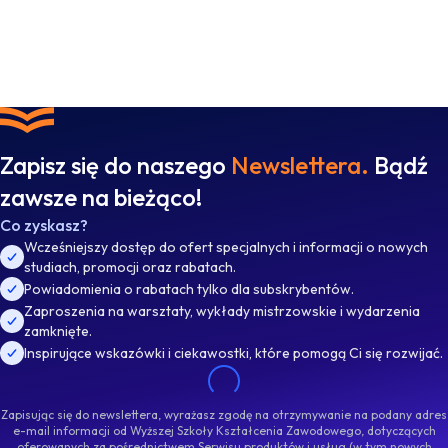
Zapisz się do naszego
Newslettera.
Bądź
zawsze na bieżąco!
Co zyskasz?
Wcześniejszy dostęp do ofert specjalnych i informacji o nowych
studiach, promocji oraz rabatach.
Powiadomienia o rabatach tylko dla subskrybentów.
Zaproszenia na warsztaty, wykłady mistrzowskie i wydarzenia
zamknięte.
Inspirujące wskazówki i ciekawostki, które pomogą Ci się rozwijać.
Zapisując się do newslettera, wyrażasz zgodę na otrzymywanie na podany adres
e-mail informacji od Wyższej Szkoły Kształcenia Zawodowego, dotyczących
oferowanych za pośrednictwem Serwisu produktów i usług (w tym nowych