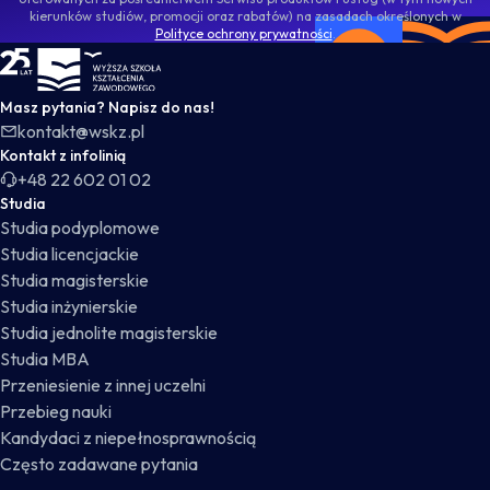
kierunków studiów, promocji oraz rabatów) na zasadach określonych w
Polityce ochrony prywatności
.
WSKZ - strona główna
Masz pytania? Napisz do nas!
kontakt@wskz.pl
Kontakt z infolinią
+48 22 602 01 02
Studia
Studia podyplomowe
Studia licencjackie
Studia magisterskie
Studia inżynierskie
Studia jednolite magisterskie
Studia MBA
Przeniesienie z innej uczelni
Przebieg nauki
Kandydaci z niepełnosprawnością
Często zadawane pytania