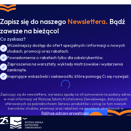
Zapisz się do naszego
Newslettera.
Bądź
zawsze na bieżąco!
Co zyskasz?
Wcześniejszy dostęp do ofert specjalnych i informacji o nowych
studiach, promocji oraz rabatach.
Powiadomienia o rabatach tylko dla subskrybentów.
Zaproszenia na warsztaty, wykłady mistrzowskie i wydarzenia
zamknięte.
Inspirujące wskazówki i ciekawostki, które pomogą Ci się rozwijać.
Zapisując się do newslettera, wyrażasz zgodę na otrzymywanie na podany adres
e-mail informacji od Wyższej Szkoły Kształcenia Zawodowego, dotyczących
oferowanych za pośrednictwem Serwisu produktów i usług (w tym nowych
kierunków studiów, promocji oraz rabatów) na zasadach określonych w
Polityce ochrony prywatności
.
WSKZ - strona główna