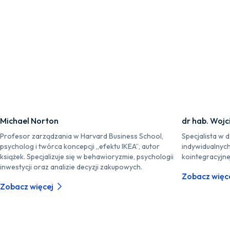
Michael Norton
dr hab. Wojc
Profesor zarządzania w Harvard Business School,
Specjalista w 
psycholog i twórca koncepcji „efektu IKEA”, autor
indywidualnych
książek. Specjalizuje się w behawioryzmie, psychologii
kointegracyjnej
inwestycji oraz analizie decyzji zakupowych.
Zobacz więc
Zobacz więcej