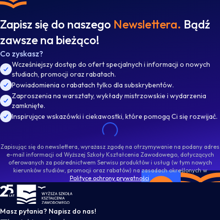
Zapisz się do naszego
Newslettera.
Bądź
zawsze na bieżąco!
Co zyskasz?
Wcześniejszy dostęp do ofert specjalnych i informacji o nowych
studiach, promocji oraz rabatach.
Powiadomienia o rabatach tylko dla subskrybentów.
Zaproszenia na warsztaty, wykłady mistrzowskie i wydarzenia
zamknięte.
Inspirujące wskazówki i ciekawostki, które pomogą Ci się rozwijać.
Zapisując się do newslettera, wyrażasz zgodę na otrzymywanie na podany adres
e-mail informacji od Wyższej Szkoły Kształcenia Zawodowego, dotyczących
oferowanych za pośrednictwem Serwisu produktów i usług (w tym nowych
kierunków studiów, promocji oraz rabatów) na zasadach określonych w
Polityce ochrony prywatności
.
WSKZ - strona główna
Masz pytania? Napisz do nas!