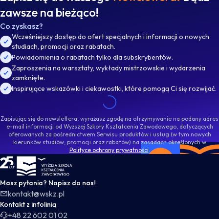
zawsze na bieżąco!
Co zyskasz?
Wcześniejszy dostęp do ofert specjalnych i informacji o nowych
studiach, promocji oraz rabatach.
Powiadomienia o rabatach tylko dla subskrybentów.
Zaproszenia na warsztaty, wykłady mistrzowskie i wydarzenia
zamknięte.
Inspirujące wskazówki i ciekawostki, które pomogą Ci się rozwijać.
Zapisując się do newslettera, wyrażasz zgodę na otrzymywanie na podany adres
e-mail informacji od Wyższej Szkoły Kształcenia Zawodowego, dotyczących
oferowanych za pośrednictwem Serwisu produktów i usług (w tym nowych
kierunków studiów, promocji oraz rabatów) na zasadach określonych w
Polityce ochrony prywatności
.
WSKZ - strona główna
Masz pytania? Napisz do nas!
kontakt@wskz.pl
Kontakt z infolinią
+48 22 602 01 02