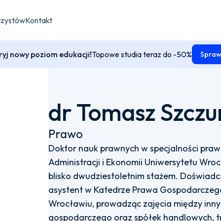
rzystów
Kontakt
yj nowy poziom edukacji!
Topowe studia teraz do -50%
Spraw
dr Tomasz Szczu
Prawo
Doktor nauk prawnych w specjalności praw
Administracji i Ekonomii Uniwersytetu Wr
blisko dwudziestoletnim stażem. Doświad
asystent w Katedrze Prawa Gospodarczeg
Wrocławiu, prowadząc zajęcia między innym
gospodarczego oraz spółek handlowych, tra