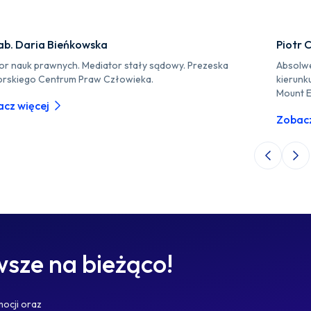
ab. Daria Bieńkowska
Piotr 
or nauk prawnych. Mediator stały sądowy. Prezeska
Absolwe
rskiego Centrum Praw Człowieka.
kierunk
Mount E
cz więcej
Zobacz
Poprzedni 
Nas
sze na bieżąco!
mocji oraz