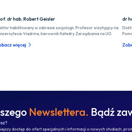
of. dr hab. Robert Geisler
dr h
ktor habilitowany w zakresie socjologii. Profesor wizytujący na
Dokt
iwersytecie Viadrina, kierownik Katedry Zarządzania na UO.
Pomo
obacz więcej
Zoba
aszego
Newslettera.
Bądź zaw
asz?
ejszy dostęp do ofert specjalnych i informacji o nowych studiach, pro