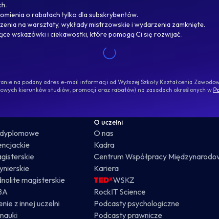
ch.
omienia o rabatach tylko dla subskrybentów.
enia na warsztaty, wykłady mistrzowskie i wydarzenia zamknięte.
jące wskazówki i ciekawostki, które pomogą Ci się rozwijać.
ywanie na podany adres e-mail informacji od Wyższej Szkoły Kształcenia Zawod
nowych kierunków studiów, promocji oraz rabatów) na zasadach określonych w
Po
O uczelni
odyplomowe
O nas
cencjackie
Kadra
gisterskie
Centrum Współpracy Międzynarodo
żynierskie
Kariera
dnolite magisterskie
WSKZ
BA
RockIT Science
nie z innej uczelni
Podcasty psychologiczne
nauki
Podcasty prawnicze