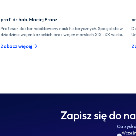
prof. dr hab. Maciej Franz
pr
Profesor doktor habilitowany nauk historycznych. Specjalista w
Do
dziedzinie wojen kozackich oraz wojen morskich XIX i XX wieku.
Un
Zobacz więcej
Z
Zapisz się do n
Co zysk
Wcześni