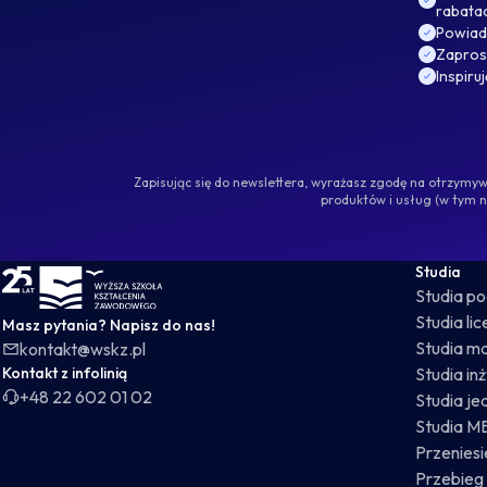
rabata
Powiad
Zaprosz
Inspiru
Zapisując się do newslettera, wyrażasz zgodę na otrzym
produktów i usług (w tym 
WSKZ - strona główna
Studia
Studia p
Studia li
Masz pytania? Napisz do nas!
Studia ma
kontakt@wskz.pl
Kontakt z infolinią
Studia in
+48 22 602 01 02
Studia je
Studia M
Przeniesie
Przebieg 