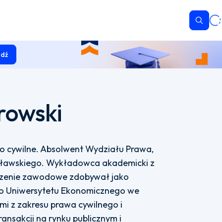
Wyszu
dź
rowski
o cywilne. Absolwent Wydziału Prawa,
ocławskiego. Wykładowca akademicki z
czenie zawodowe zdobywał jako
o Uniwersytetu Ekonomicznego we
i z zakresu prawa cywilnego i
nsakcji na rynku publicznym i