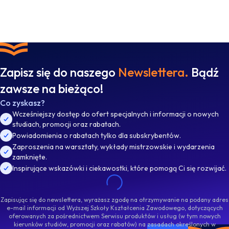
Zapisz się do naszego
Newslettera.
Bądź
zawsze na bieżąco!
Co zyskasz?
Wcześniejszy dostęp do ofert specjalnych i informacji o nowych
studiach, promocji oraz rabatach.
Powiadomienia o rabatach tylko dla subskrybentów.
Zaproszenia na warsztaty, wykłady mistrzowskie i wydarzenia
zamknięte.
Inspirujące wskazówki i ciekawostki, które pomogą Ci się rozwijać.
Zapisując się do newslettera, wyrażasz zgodę na otrzymywanie na podany adres
e-mail informacji od Wyższej Szkoły Kształcenia Zawodowego, dotyczących
oferowanych za pośrednictwem Serwisu produktów i usług (w tym nowych
kierunków studiów, promocji oraz rabatów) na zasadach określonych w