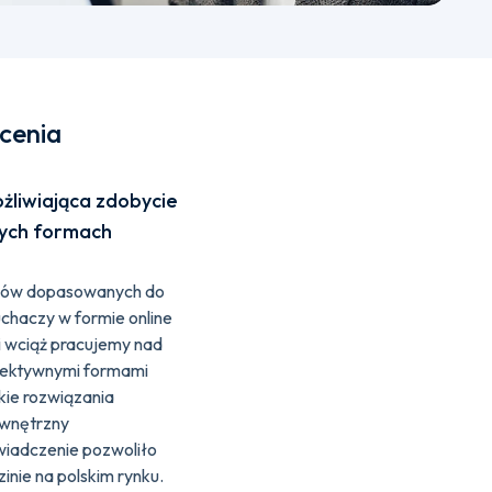
cenia
żliwiająca zdobycie
ych formach
diów dopasowanych do
haczy w formie online
 i wciąż pracujemy nad
efektywnymi formami
kie rozwiązania
ewnętrzny
wiadczenie pozwoliło
zinie na polskim rynku.