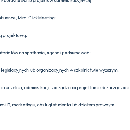
b koordynowaniu projektów administracyjnych;
nfluence, Miro, ClickMeeting;
ą projektową;
eriałów na spotkania, agend i podsumowań;
egislacyjnych lub organizacyjnych w szkolnictwie wyższym;
nia uczelnią, administracji, zarządzania projektami lub zarządzan
mi IT, marketingu, obsługi studenta lub działem prawnym;