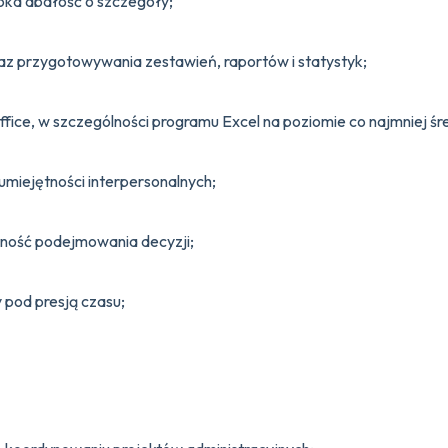
oka dbałość o szczegóły;
az przygotowywania zestawień, raportów i statystyk;
fice, w szczególności programu Excel na poziomie co najmniej 
miejętności interpersonalnych;
tność podejmowania decyzji;
y pod presją czasu;