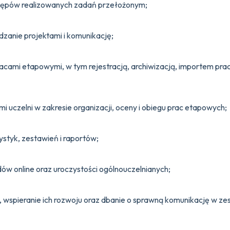
tępów realizowanych zadań przełożonym;
zanie projektami i komunikację;
acami etapowymi, w tym rejestracją, archiwizacją, importem prac
uczelni w zakresie organizacji, oceny i obiegu prac etapowych;
styk, zestawień i raportów;
dów online oraz uroczystości ogólnouczelnianych;
 wspieranie ich rozwoju oraz dbanie o sprawną komunikację w zes