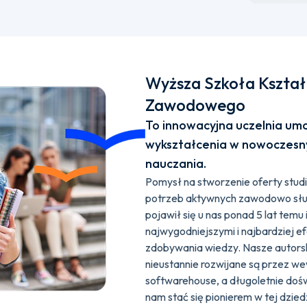
Wyższa Szkoła Kształ
Zawodowego
To innowacyjna uczelnia umo
wykształcenia w nowoczesn
nauczania.
Pomysł na stworzenie oferty stu
potrzeb aktywnych zawodowo słuc
pojawił się u nas ponad 5 lat temu
najwygodniejszymi i najbardziej 
zdobywania wiedzy. Nasze autors
nieustannie rozwijane są przez w
softwarehouse, a długoletnie doś
nam stać się pionierem w tej dzied