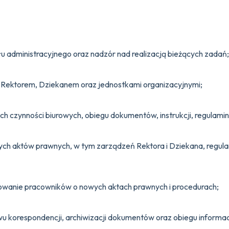
łu administracyjnego oraz nadzór nad realizacją bieżących zadań;
 Rektorem, Dziekanem oraz jednostkami organizacyjnymi;
 czynności biurowych, obiegu dokumentów, instrukcji, regulam
 aktów prawnych, w tym zarządzeń Rektora i Dziekana, regulam
owanie pracowników o nowych aktach prawnych i procedurach;
korespondencji, archiwizacji dokumentów oraz obiegu informacj