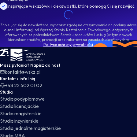
Inspirujące wskazówki i ciekawostki, które pomogą Ci się rozwijać.
Zapisując się do newslettera, wyrażasz zgodę na otrzymywanie na podany adres
e-mail informacji od Wyższej Szkoły Kształcenia Zawodowego, dotyczących
oferowanych za pośrednictwem Serwisu produktów i usług (w tym nowych
kierunków studiów, promocji oraz rabatów) na zasadach określonych w
Polityce ochrony prywatności
.
WSKZ - strona główna
Masz pytania? Napisz do nas!
kontakt@wskz.pl
Kontakt z infolinią
+48 22 602 01 02
Studia
Studia podyplomowe
Studia licencjackie
Studia magisterskie
Studia inżynierskie
Studia jednolite magisterskie
Studia MBA