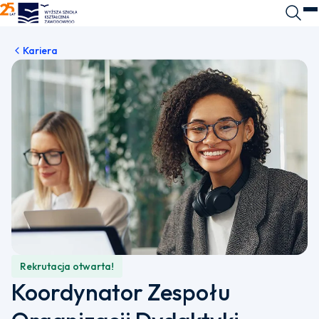
WSKZ - strona główna
Wyszuk
O
Kariera
Rekrutacja otwarta!
Koordynator Zespołu