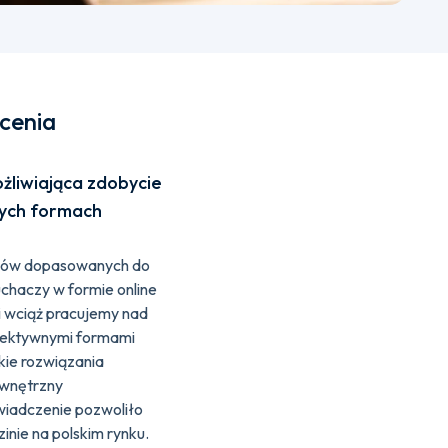
cenia
żliwiająca zdobycie
ych formach
diów dopasowanych do
haczy w formie online
 i wciąż pracujemy nad
efektywnymi formami
kie rozwiązania
ewnętrzny
wiadczenie pozwoliło
zinie na polskim rynku.