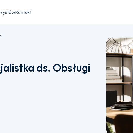
rzystów
Kontakt
Młodszy Specjalista/Specjalistka ds. Obsługi Biura i Recepcji
alistka ds. Obsługi