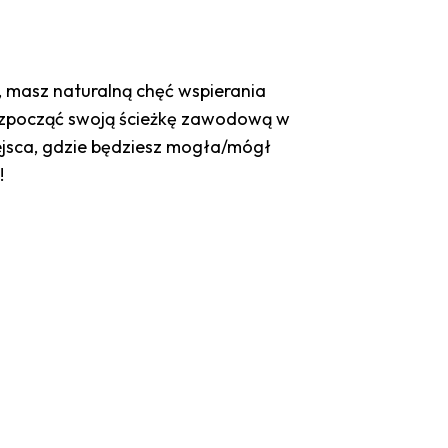
ć, masz naturalną chęć wspierania
z rozpocząć swoją ścieżkę zawodową w
iejsca, gdzie będziesz mogła/mógł
!