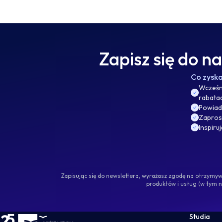
Zapisz się do n
Co zysk
Wcześni
rabata
Powiad
Zaprosz
Inspiru
Zapisując się do newslettera, wyrażasz zgodę na otrzym
produktów i usług (w tym 
WSKZ - strona główna
Studia