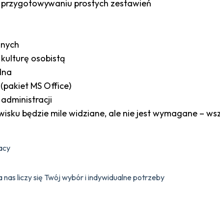
i przygotowywaniu prostych zestawień
nnych
kulturę osobistą
dna
(pakiet MS Office)
 administracji
sku będzie mile widziane, ale nie jest wymagane – ws
acy
 nas liczy się Twój wybór i indywidualne potrzeby