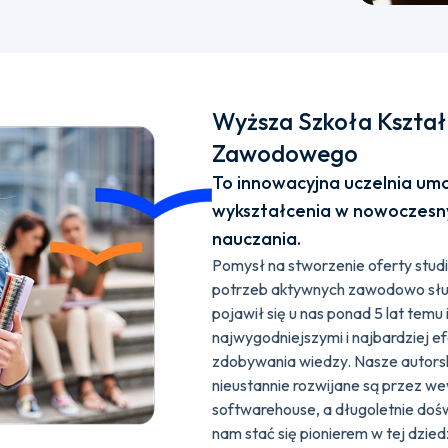
Wyższa Szkoła Kształ
Zawodowego
To innowacyjna uczelnia umo
wykształcenia w nowoczesn
nauczania.
Pomysł na stworzenie oferty stu
potrzeb aktywnych zawodowo słuc
pojawił się u nas ponad 5 lat temu
najwygodniejszymi i najbardziej 
zdobywania wiedzy. Nasze autors
nieustannie rozwijane są przez w
softwarehouse, a długoletnie doś
nam stać się pionierem w tej dzied