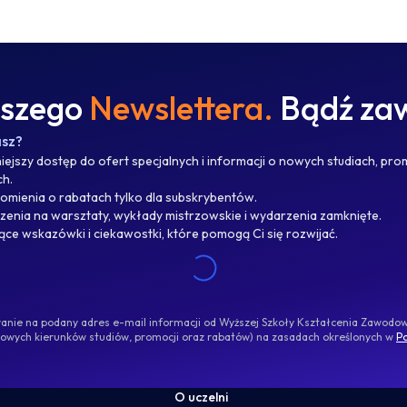
aszego
Newslettera.
Bądź zaw
asz?
ejszy dostęp do ofert specjalnych i informacji o nowych studiach, pro
ch.
omienia o rabatach tylko dla subskrybentów.
enia na warsztaty, wykłady mistrzowskie i wydarzenia zamknięte.
jące wskazówki i ciekawostki, które pomogą Ci się rozwijać.
ywanie na podany adres e-mail informacji od Wyższej Szkoły Kształcenia Zawod
nowych kierunków studiów, promocji oraz rabatów) na zasadach określonych w
Po
O uczelni