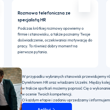
Rozmowa telefoniczna ze
specjalistą HR
Podczas krótkiej rozmowy opowiemy o
firmie i stanowisku, a także poznamy Twoje
doświadczenie, oczekiwania i motywację do
pracy. To również dobry moment na
pierwsze pytania.
W przypadku wybranych stanowisk przewidujemy ró
Dyrektorem HR oraz władzami Uczelni. Między kolejn
w trakcie spotkań możemy poprosić Cię o wykonan
w ocenie Twoich kompetencji.
O każdym etapie i zadaniu uprzedzamy i informuje
Aplikuj