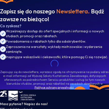
Zapisz się do naszego
Newslettera.
Bądź
zawsze na bieżąco!
Co zyskasz?
Wcześniejszy dostęp do ofert specjalnych i informacji o nowych
studiach, promocji oraz rabatach.
Powiadomienia o rabatach tylko dla subskrybentów.
Zaproszenia na warsztaty, wykłady mistrzowskie i wydarzenia
zamknięte.
Inspirujące wskazówki i ciekawostki, które pomogą Ci się rozwijać.
Zapisując się do newslettera, wyrażasz zgodę na otrzymywanie na podany adres
e-mail informacji od Wyższej Szkoły Kształcenia Zawodowego, dotyczących
oferowanych za pośrednictwem Serwisu produktów i usług (w tym nowych
kierunków studiów, promocji oraz rabatów) na zasadach określonych w
Polityce ochrony prywatności
.
WSKZ - strona główna
Masz pytania? Napisz do nas!